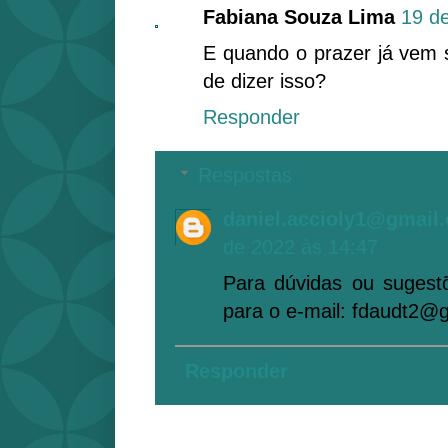
Fabiana Souza Lima
19 d
E quando o prazer já vem 
de dizer isso?
Responder
Respostas
daniel.accioly1@gmail
de 2022 às 14:47
Para dúvidas ou suges
para o e-mail: fdaudt2@
Responder