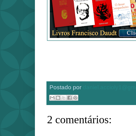
Postado por
daniel.accioly1@gm
2 comentários: