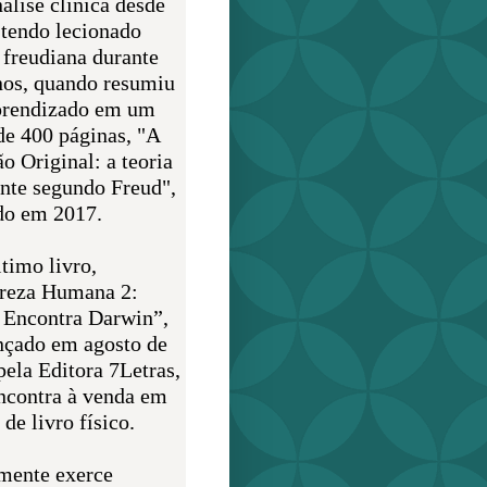
álise clínica desde
 tendo lecionado
 freudiana durante
nos, quando resumiu
prendizado em um
de 400 páginas, "A
o Original: a teoria
nte segundo Freud",
do em 2017.
timo livro,
reza Humana 2:
 Encontra Darwin”,
ançado em agosto de
pela Editora 7Letras,
encontra à venda em
de livro físico.
mente exerce