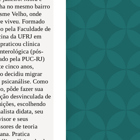
lha no mesmo bairro
sme Velho, onde
e viveu. Formado
o pela Faculdade de
ina da UFRJ em
praticou clínica
enterológica (pós-
ado pela PUC-RJ)
te cinco anos,
o decidiu migrar
a psicanálise. Como
o, pôde fazer sua
ção desvinculada de
uições, escolhendo
alista didata, seu
visor e seus
sores de teoria
ana. Pratica