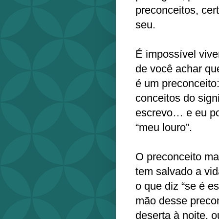
preconceitos, cer
seu.
É impossível vive
de você achar que
é um preconceito:
conceitos do sign
escrevo… e eu po
“meu louro”.
O preconceito ma
tem salvado a vid
o que diz “se é es
mão desse precon
deserta à noite, 