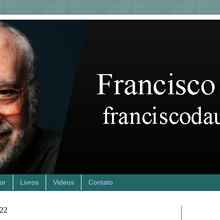
or
Livros
Videos
Contato
022