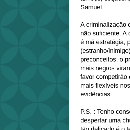
Samuel.
A criminalização 
não suficiente. A 
é má estratégia, p
(estranho/inimigo
preconceitos, o p
mais negros vira
favor competirão
mais flexíveis no
evidências.
P.S. : Tenho con
despertar uma ch
tão delicado é o 