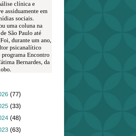
álise clínica e
ve assiduamente em
ídias sociais.
ou uma coluna na
 de São Paulo até
 Foi, durante um ano,
tor psicanalítico
o programa Encontro
átima Bernardes, da
obo.
do blog
026
(77)
025
(33)
024
(48)
023
(63)