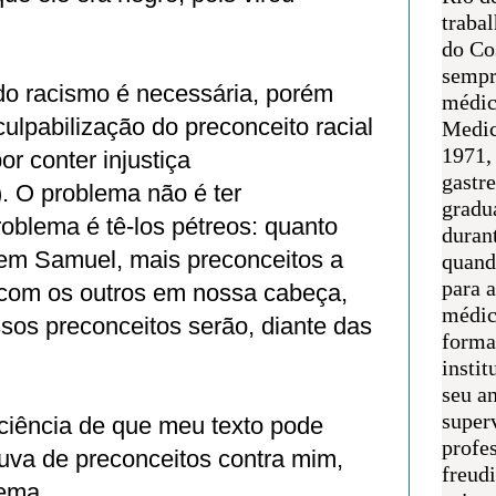
traba
do Co
sempr
do racismo é necessária, porém
médic
culpabilização do preconceito racial
Medic
1971, 
or conter injustiça
gastr
). O problema não é ter
gradu
roblema é tê-los pétreos: quanto
duran
rem Samuel, mais preconceitos a
quand
para 
 com os outros em nossa cabeça,
médic
ssos preconceitos serão, diante das
forma
instit
seu an
super
sciência de que meu texto pode
profes
uva de preconceitos contra mim,
freudi
tema.