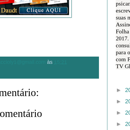
psican
escre
suas m
Assin
Folha
2017.
consul
para 
com F
.accioly1@gmail.com
às
15:21
TV Gl
Arquivo 
entário:
►
2
►
2
comentário
►
2
►
2