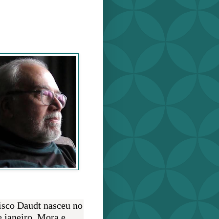
o Daudt
O AUTOR
isco Daudt nasceu no
e janeiro. Mora e