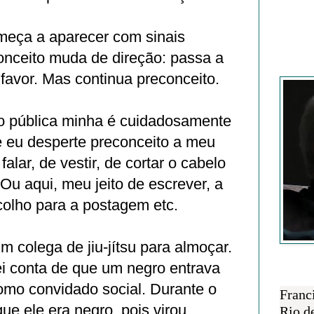
meça a aparecer com sinais
conceito muda de direção: passa a
Francisc
 favor. Mas continua preconceito.
o pública minha é cuidadosamente
 eu desperte preconceito a meu
falar, de vestir, de cortar o cabelo
 Ou aqui, meu jeito de escrever, a
colho para a postagem etc.
m colega de jiu-jítsu para almoçar.
i conta de que um negro entrava
SOBRE 
mo convidado social. Durante o
Franc
ue ele era negro, pois virou
Rio d