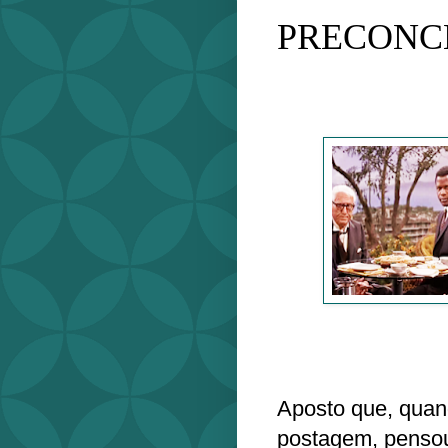
PRECONC
Aposto que, quand
postagem, pensou 