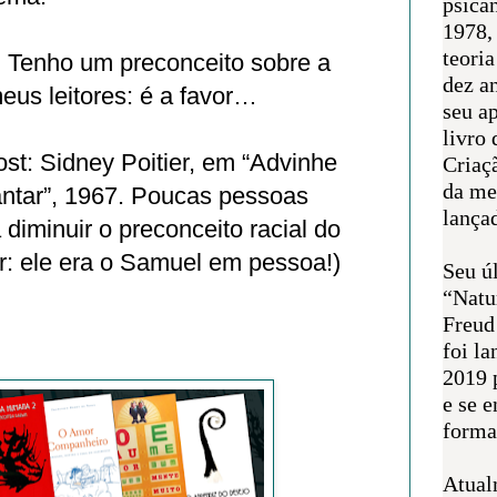
psican
1978,
teoria
. Tenho um preconceito sobre a
dez a
meus leitores: é a favor…
seu a
livro 
st: Sidney Poitier, em “Advinhe
Criaçã
da me
ntar”, 1967. Poucas pessoas
lança
 diminuir o preconceito racial do
r: ele era o Samuel em pessoa!)
Seu úl
“Natu
Freud
foi l
2019 
e se 
forma 
Atual