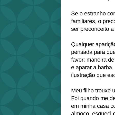
Se o estranho co
familiares, o pre
ser preconceito a
Qualquer apariçã
pensada para que
favor: maneira de 
e aparar a barba.
ilustração que es
Meu filho trouxe u
Foi quando me de
em minha casa co
almoço, esqueci q