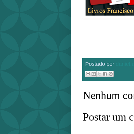
Postado por
daniel
Nenhum com
Postar um 