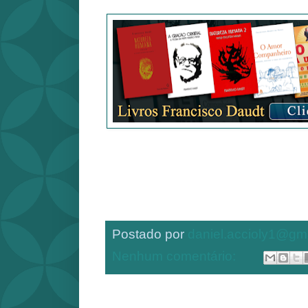
Postado por
daniel.accioly1@gm
Nenhum comentário: