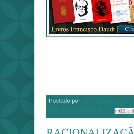
Postado por
daniel.accioly1@gm
Nenhum comentário:
RACIONALIZAÇ