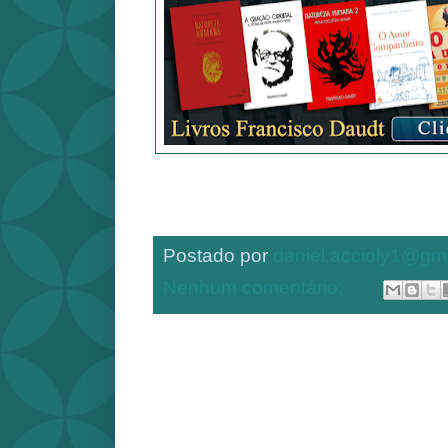
Postado por
daniel.accioly1@gm
Nenhum comentário: