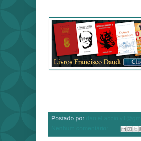
Postado por
daniel.accioly1@gm
Nenhum comentário: