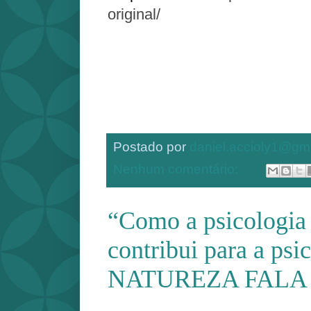
original/
Postado por
daniel.accioly1@gm
Nenhum comentário:
“Como a psicologia 
contribui para a psi
NATUREZA FALA