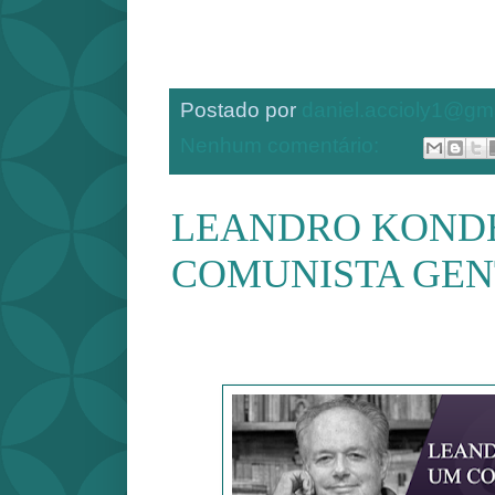
Postado por
daniel.accioly1@gm
Nenhum comentário:
LEANDRO KOND
COMUNISTA GEN