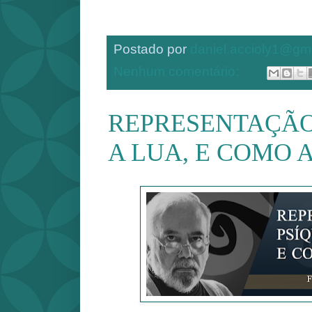
Postado por
daniel.accioly1@gm
Nenhum comentário:
REPRESENTAÇÃO
A LUA, E COMO 