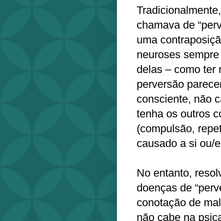
Tradicionalmente,
chamava de “perv
uma contraposiçã
neuroses sempre 
delas – como ter 
perversão parece
consciente, não 
tenha os outros 
(compulsão, repet
causado a si ou/e
No entanto, reso
doenças de “perv
conotação de mal
não cabe na psic