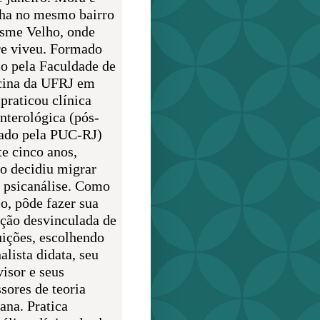
lha no mesmo bairro
sme Velho, onde
e viveu. Formado
o pela Faculdade de
ina da UFRJ em
praticou clínica
enterológica (pós-
ado pela PUC-RJ)
te cinco anos,
o decidiu migrar
a psicanálise. Como
o, pôde fazer sua
ção desvinculada de
uições, escolhendo
alista didata, seu
visor e seus
sores de teoria
ana. Pratica