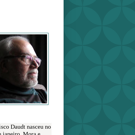
o Daudt
O AUTOR
isco Daudt nasceu no
e janeiro. Mora e