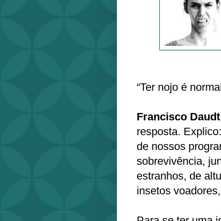
“Ter nojo é norma
Francisco Daudt
resposta. Explico:
de nossos progra
sobrevivência, j
estranhos, de alt
insetos voadores,
Para se ter uma i