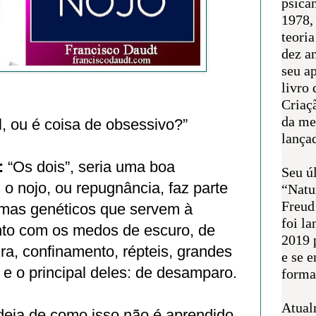
psican
1978,
teoria
dez a
seu a
livro 
Criaçã
da me
l, ou é coisa de obsessivo?”
lança
:
“Os dois”, seria uma boa
Seu úl
 o nojo, ou repugnância, faz parte
“Natu
Freud
mas genéticos que servem à
foi l
unto com os medos de escuro, de
2019 
ura, confinamento, répteis, grandes
e se 
 e o principal deles: de desamparo.
forma 
Atual
deia de como isso não é aprendido,