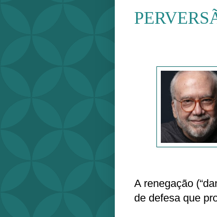
PERVERSÃ
A renegação (“da
de defesa que pro