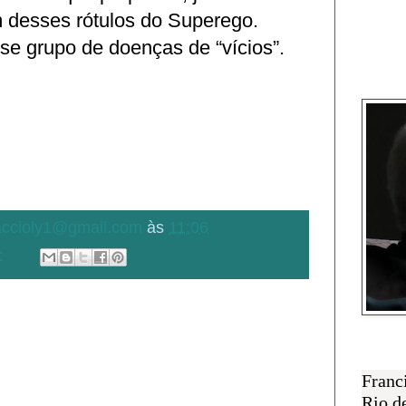
 desses rótulos do Superego.
se grupo de doenças de “vícios”.
Francisc
.accioly1@gmail.com
às
11:06
:
SOBRE 
Franc
Rio d