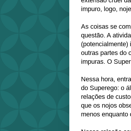
extensão cruel d
impuro, logo, noje
As coisas se com
questão. A ativid
(potencialmente) 
outras partes do
impuras. O Super
Nessa hora, entra
do Superego: o á
relações de custo
que os nojos ob
menos enquanto o