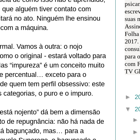
psican
 que alguém tiver contato com
escre
tará no ato. Ninguém lhe ensinou
suas m
Assin
o com a máquina.
Folha
2017.
rmal. Vamos à outra: o nojo
consul
omo o original - estará voltado para
para 
com F
Mas “impureza” é um conceito muito
TV Gl
nte percentual… exceto para o
de quem tem perfil obsessivo: este
Arquivo 
 categorias, o puro e o impuro.
►
2
▼
2
 está nojento” dá bem a dimensão
ito de repugnância: não há nada de
stá bagunçado, mas… para a