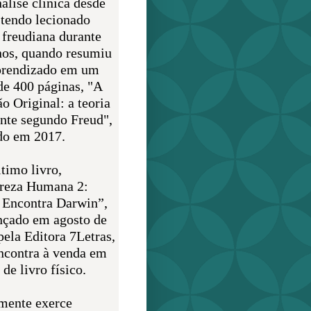
álise clínica desde
 tendo lecionado
 freudiana durante
nos, quando resumiu
prendizado em um
de 400 páginas, "A
o Original: a teoria
nte segundo Freud",
do em 2017.
timo livro,
reza Humana 2:
 Encontra Darwin”,
ançado em agosto de
pela Editora 7Letras,
encontra à venda em
de livro físico.
mente exerce