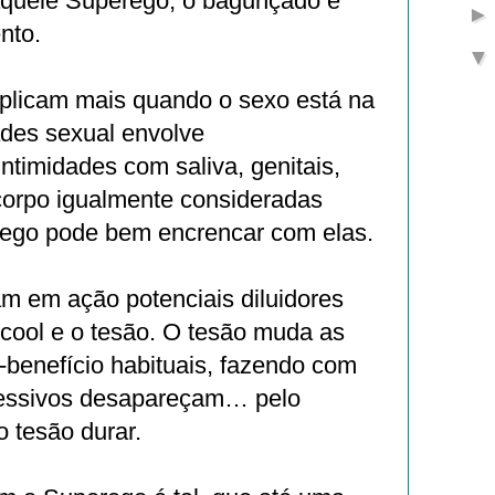
aquele Superego, o bagunçado e
nto.
plicam mais quando o sexo está na
ades sexual envolve
intimidades com saliva, genitais,
 corpo igualmente consideradas
ego pode bem encrencar com elas.
m em ação potenciais diluidores
lcool e o tesão. O tesão muda as
-benefício habituais, fazendo com
sessivos desapareçam… pelo
 tesão durar.