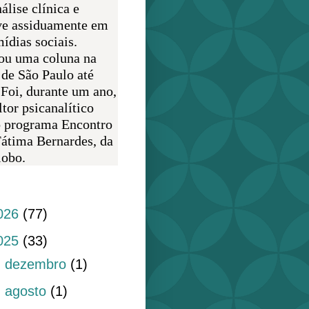
álise clínica e
ve assiduamente em
ídias sociais.
ou uma coluna na
 de São Paulo até
 Foi, durante um ano,
tor psicanalítico
o programa Encontro
átima Bernardes, da
obo.
do blog
026
(77)
025
(33)
►
dezembro
(1)
►
agosto
(1)