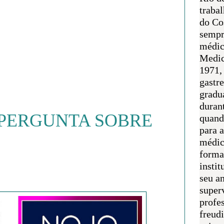
traba
do Co
sempr
médic
Medic
1971, 
gastr
gradu
duran
 PERGUNTA SOBRE
quand
para 
médic
forma
instit
seu an
super
profes
freudi