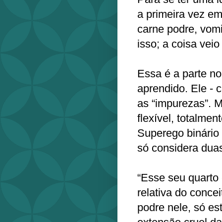
a primeira vez em
carne podre, vomi
isso; a coisa vei
Essa é a parte no
aprendido. Ele - c
as “impurezas”. 
flexível, totalme
Superego binário 
só considera duas
“Esse seu quarto
relativa do conce
podre nele, só e