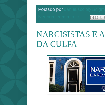
Postado por
daniel.accioly1@gm
Nenhum comentário:
NARCISISTAS E 
DA CULPA