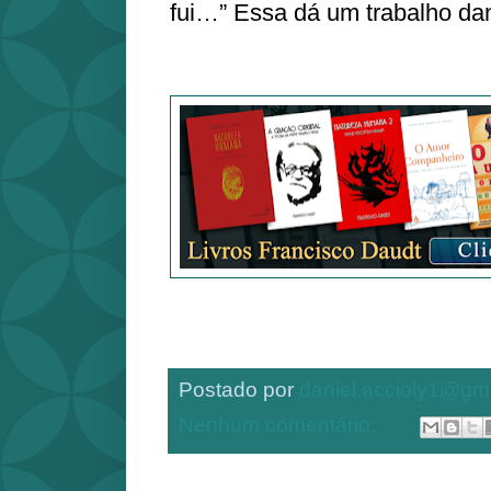
fui…” Essa dá um trabalho da
Postado por
daniel.accioly1@gm
Nenhum comentário: