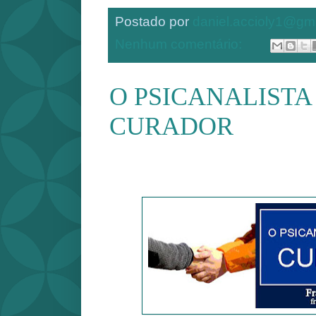
Postado por
daniel.accioly1@gm
Nenhum comentário:
O PSICANALIST
CURADOR