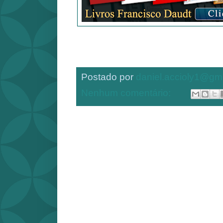
Postado por
daniel.accioly1@gm
Nenhum comentário: