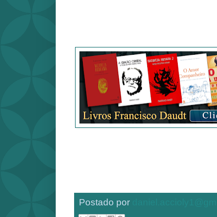
Postado por
daniel.accioly1@gm