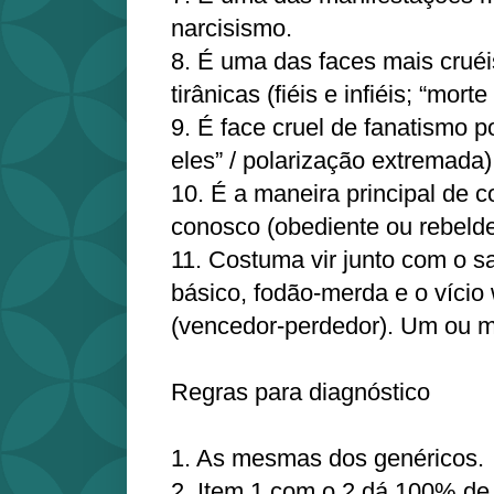
narcisismo.
8. É uma das faces mais cruéi
tirânicas (fiéis e infiéis; “morte 
9. É face cruel de fanatismo po
eles” / polarização extremada)
10. É a maneira principal de 
conosco (obediente ou rebelde
11. Costuma vir junto com o
básico, fodão-merda e o vício 
(vencedor-perdedor). Um ou ma
Regras para diagnóstico
1. As mesmas dos genéricos.
2. Item 1 com o 2 dá 100% de 