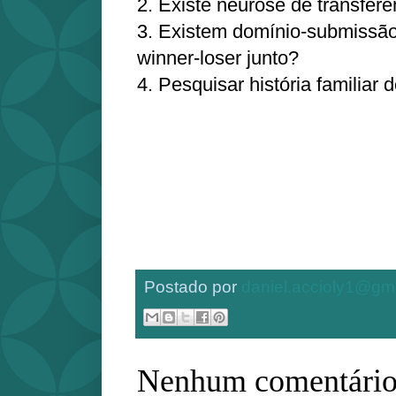
2. Existe neurose de transferê
3. Existem domínio-submissão
winner-loser junto?
4. Pesquisar história familiar 
Postado por
daniel.accioly1@gm
Nenhum comentário