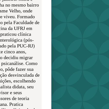
lha no mesmo bairro
sme Velho, onde
e viveu. Formado
o pela Faculdade de
ina da UFRJ em
praticou clínica
enterológica (pós-
ado pela PUC-RJ)
te cinco anos,
o decidiu migrar
a psicanálise. Como
o, pôde fazer sua
ção desvinculada de
uições, escolhendo
alista didata, seu
visor e seus
sores de teoria
ana. Pratica