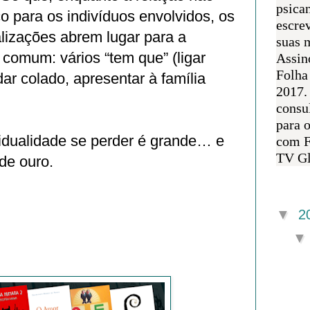
psican
o para os indivíduos envolvidos, os
escre
alizações abrem lugar para a
suas m
comum: vários “tem que” (ligar
Assin
Folha
dar colado, apresentar à família
2017.
consul
para 
vidualidade se perder é grande… e
com F
TV Gl
 de ouro.
Arquivo 
▼
2