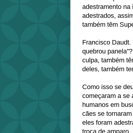
adestramento na 
adestrados, assi
também têm Super
Francisco Daudt. 
quebrou panela”?
culpa, também t
deles, também t
Como isso se deu
começaram a se 
humanos em busc
cães se tornaram
eles foram adest
troca de amparo.