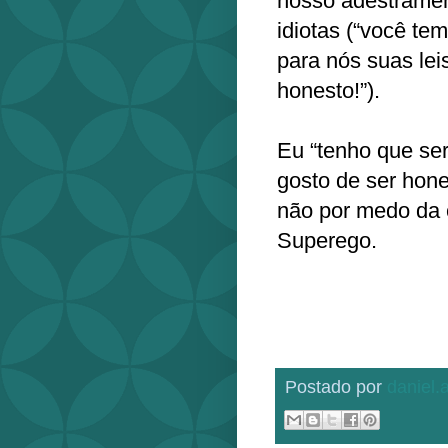
nosso adestramen
idiotas (“você te
para nós suas lei
honesto!”).
Eu “tenho que se
gosto de ser hone
não por medo da 
Superego.
Postado por
daniel