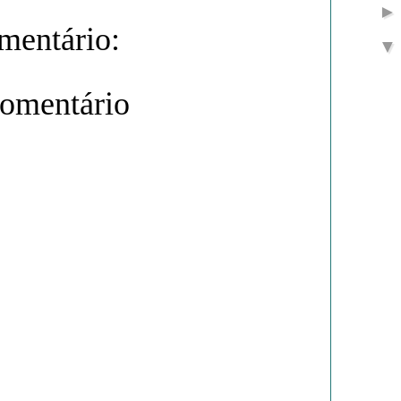
entário:
comentário