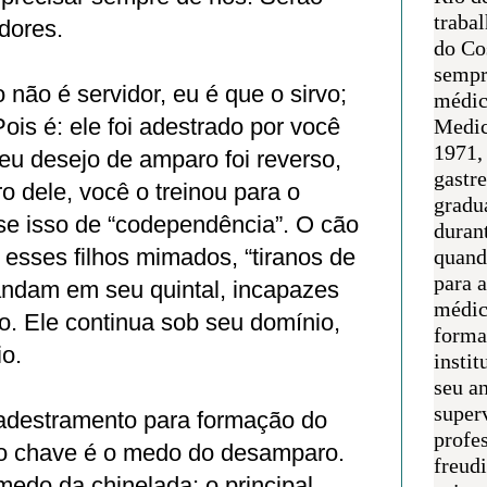
traba
idores.
do Co
sempr
não é servidor, eu é que o sirvo;
médic
Pois é: ele foi adestrado por você
Medic
1971, 
eu desejo de amparo foi reverso,
gastr
 dele, você o treinou para o
gradu
e isso de “codependência”. O cão
duran
 esses filhos mimados, “tiranos de
quand
para 
andam em seu quintal, incapazes
médic
o. Ele continua sob seu domínio,
forma
io.
instit
seu an
super
adestramento para formação do
profes
o chave é o medo do desamparo.
freudi
medo da chinelada; o principal