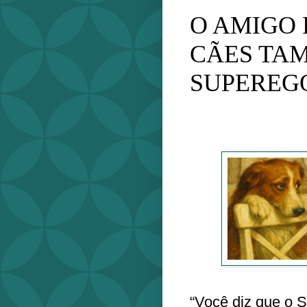
O AMIGO 
CÃES TA
SUPEREG
“Você diz que o 