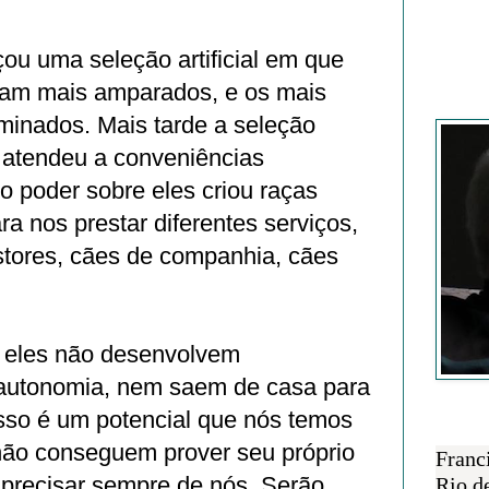
çou uma seleção artificial em que
ram mais amparados, e os mais
Francisc
minados. Mais tarde a seleção
es atendeu a conveniências
so poder sobre eles criou raças
ra nos prestar diferentes serviços,
tores, cães de companhia, cães
e eles não desenvolvem
autonomia, nem saem de casa para
isso é um potencial que nós temos
SOBRE 
 não conseguem prover seu próprio
Franc
 precisar sempre de nós. Serão
Rio d