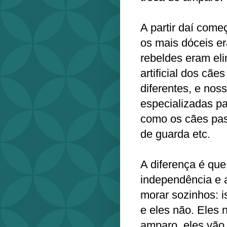
A partir daí come
os mais dóceis e
rebeldes eram eli
artificial dos cã
diferentes, e nos
especializadas pa
como os cães pas
de guarda etc.
A diferença é qu
independência e 
morar sozinhos: 
e eles não. Eles
amparo, eles vão