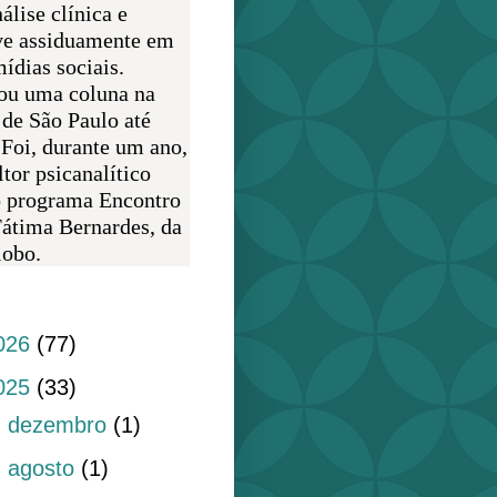
álise clínica e
ve assiduamente em
ídias sociais.
ou uma coluna na
 de São Paulo até
 Foi, durante um ano,
tor psicanalítico
o programa Encontro
átima Bernardes, da
obo.
do blog
026
(77)
025
(33)
►
dezembro
(1)
►
agosto
(1)