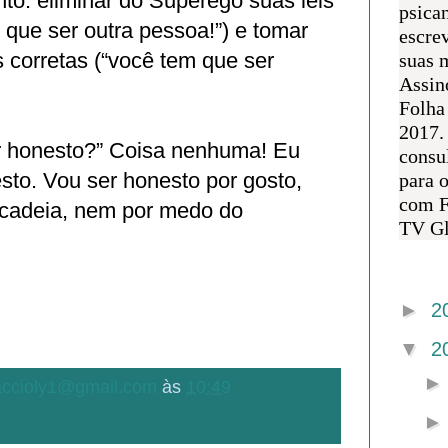
to: eliminar do Superego suas leis
psican
m que ser outra pessoa!”) e tomar
escre
s corretas (“você tem que ser
suas m
Assin
Folha
2017.
r honesto?” Coisa nenhuma! Eu
consul
sto. Vou ser honesto por gosto,
para 
com F
cadeia, nem por medo do
TV Gl
Arquivo 
►
2
▼
2
.accioly1@gmail.com
às
10:49