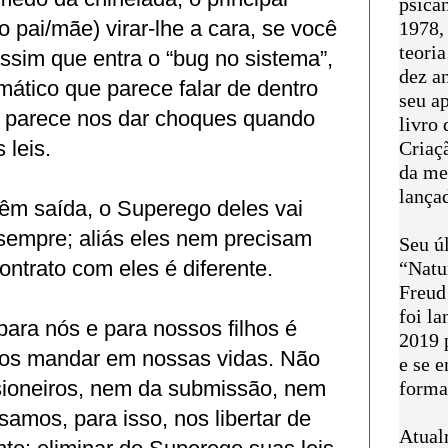
psican
 pai/mãe) virar-lhe a cara, se você
1978,
teoria
ssim que entra o “bug no sistema”,
dez a
ático que parece falar de dentro
seu a
 parece nos dar choques quando
livro 
 leis.
Criaçã
da me
lança
têm saída, o Superego deles vai
a sempre; aliás eles nem precisam
Seu úl
ontrato com eles é diferente.
“Natu
Freud
foi l
ara nós e para nossos filhos é
2019 
mos mandar em nossas vidas. Não
e se 
sioneiros, nem da submissão, nem
forma 
samos, para isso, nos libertar de
Atual