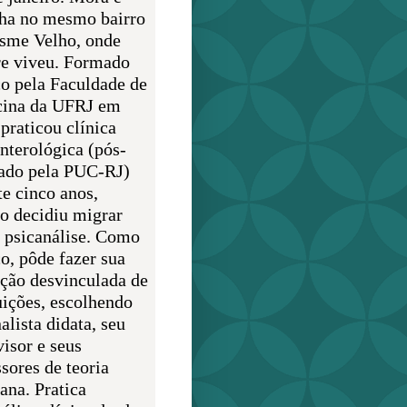
lha no mesmo bairro
sme Velho, onde
e viveu. Formado
o pela Faculdade de
ina da UFRJ em
praticou clínica
enterológica (pós-
ado pela PUC-RJ)
te cinco anos,
o decidiu migrar
a psicanálise. Como
o, pôde fazer sua
ção desvinculada de
uições, escolhendo
alista didata, seu
visor e seus
sores de teoria
ana. Pratica