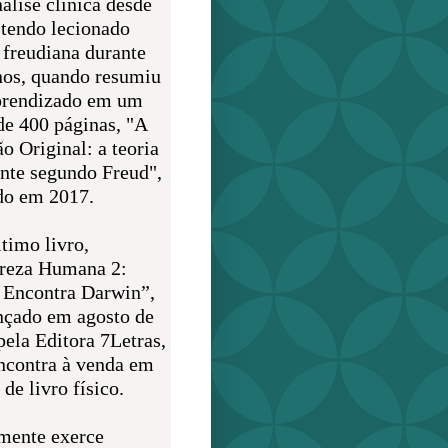
álise clínica desde
 tendo lecionado
 freudiana durante
nos, quando resumiu
prendizado em um
de 400 páginas, "A
o Original: a teoria
nte segundo Freud",
do em 2017.
timo livro,
reza Humana 2:
 Encontra Darwin”,
ançado em agosto de
pela Editora 7Letras,
encontra à venda em
de livro físico.
mente exerce