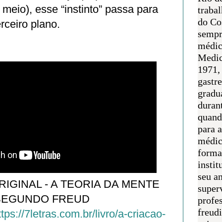
meio), esse “instinto” passa para
traba
do Co
rceiro plano.
sempr
médic
Medic
1971, 
gastr
gradu
duran
quand
para 
médic
forma
instit
seu an
IGINAL - A TEORIA DA MENTE
super
SEGUNDO FREUD
profes
freudi
ttps://7letras.com.br/livro/a-criacao-