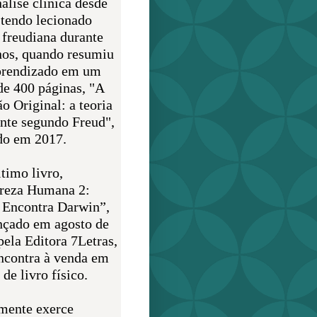
álise clínica desde
 tendo lecionado
 freudiana durante
nos, quando resumiu
prendizado em um
de 400 páginas, "A
o Original: a teoria
nte segundo Freud",
do em 2017.
timo livro,
reza Humana 2:
 Encontra Darwin”,
ançado em agosto de
pela Editora 7Letras,
encontra à venda em
de livro físico.
mente exerce