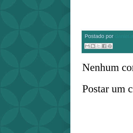
Postado por
daniel
Nenhum com
Postar um 