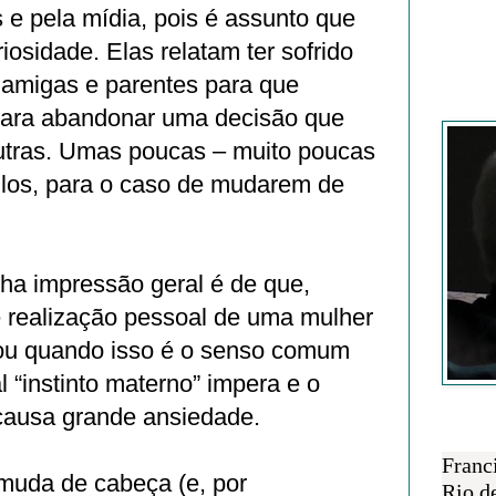
 e pela mídia, pois é assunto que
iosidade. Elas relatam ter sofrido
 amigas e parentes para que
Francisc
para abandonar uma decisão que
tras. Umas poucas – muito poucas
los, para o caso de mudarem de
a impressão geral é de que,
e realização pessoal de uma mulher
 (ou quando isso é o senso comum
l “instinto materno” impera e o
 causa grande ansiedade.
SOBRE 
Franc
muda de cabeça (e, por
Rio d