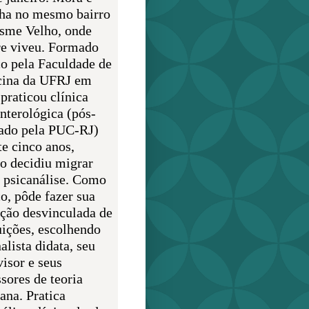
lha no mesmo bairro
sme Velho, onde
e viveu. Formado
o pela Faculdade de
ina da UFRJ em
praticou clínica
enterológica (pós-
ado pela PUC-RJ)
te cinco anos,
o decidiu migrar
a psicanálise. Como
o, pôde fazer sua
ção desvinculada de
uições, escolhendo
alista didata, seu
visor e seus
sores de teoria
ana. Pratica