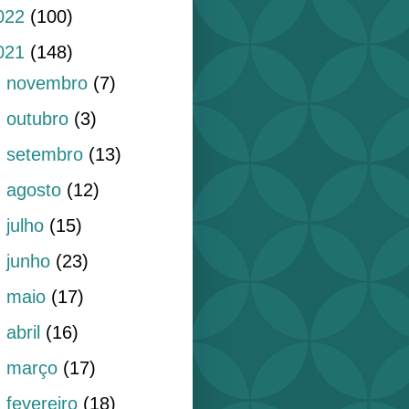
022
(100)
021
(148)
►
novembro
(7)
►
outubro
(3)
►
setembro
(13)
►
agosto
(12)
►
julho
(15)
►
junho
(23)
►
maio
(17)
►
abril
(16)
►
março
(17)
▼
fevereiro
(18)