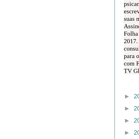
psican
escre
suas m
Assin
Folha
2017.
consul
para 
com F
TV Gl
Arquivo 
►
2
►
2
►
2
►
2