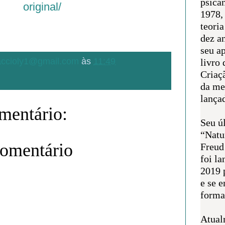
psican
original/
1978,
teoria
dez a
seu a
.accioly1@gmail.com
às
11:49
livro 
Criaçã
da me
lança
entário:
Seu úl
“Natu
comentário
Freud
foi l
2019 
e se 
forma 
Atual