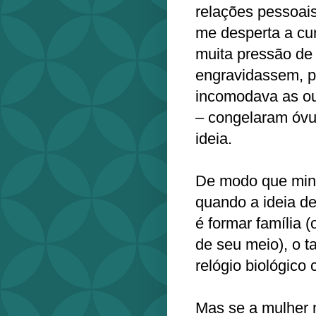
relações pessoais
me desperta a cur
muita pressão de
engravidassem, 
incomodava as ou
– congelaram óvu
ideia.
De modo que minh
quando a ideia d
é formar família
de seu meio), o ta
relógio biológico
Mas se a mulher 