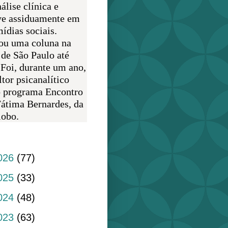
álise clínica e
ve assiduamente em
ídias sociais.
ou uma coluna na
 de São Paulo até
 Foi, durante um ano,
tor psicanalítico
o programa Encontro
átima Bernardes, da
obo.
do blog
026
(77)
025
(33)
024
(48)
023
(63)