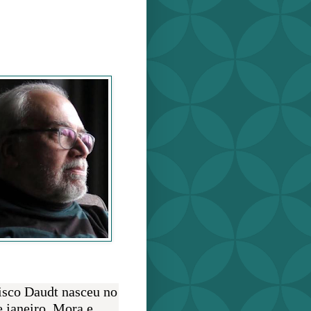
o Daudt
O AUTOR
isco Daudt nasceu no
e janeiro. Mora e