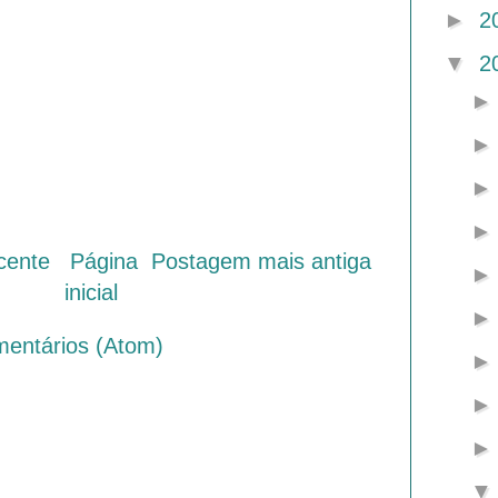
►
2
▼
2
cente
Página
Postagem mais antiga
inicial
mentários (Atom)