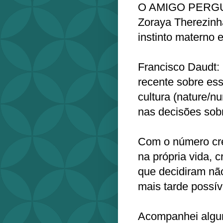
O AMIGO PERG
Zoraya Therezinha
instinto materno e
Francisco Daudt:
recente sobre ess
cultura (nature/nu
nas decisões sob
Com o número cr
na própria vida,
que decidiram não 
mais tarde possív
Acompanhei algum