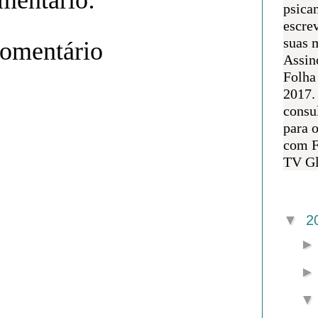
psican
escre
suas m
comentário
Assin
Folha
2017.
consul
para 
com F
TV Gl
Arquivo 
▼
2