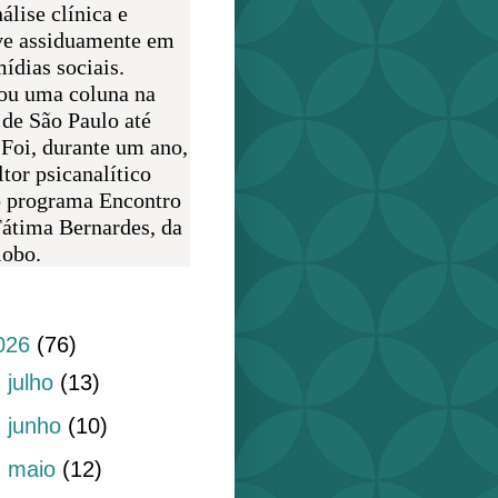
álise clínica e
ve assiduamente em
ídias sociais.
ou uma coluna na
 de São Paulo até
 Foi, durante um ano,
tor psicanalítico
o programa Encontro
átima Bernardes, da
obo.
do blog
026
(76)
►
julho
(13)
►
junho
(10)
▼
maio
(12)