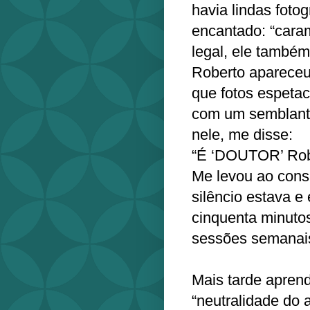
havia lindas foto
encantado: “cara
legal, ele também
Roberto apareceu.
que fotos espetac
com um semblante
nele, me disse:
“É ‘DOUTOR’ Rob
Me levou ao consu
silêncio estava e 
cinquenta minuto
sessões semanais
Mais tarde apren
“neutralidade do 