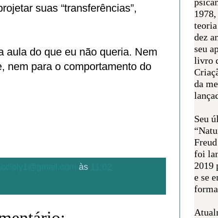
psican
projetar suas “transferências”,
1978,
teoria
dez a
seu a
ra aula do que eu não queria. Nem
livro 
se, nem para o comportamento do
Criaçã
da me
lança
Seu úl
“Natu
Freud
foi l
2019 
.accioly1@gmail.com
às
11:02
e se 
forma 
Atual
entário: