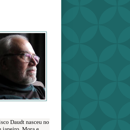
o Daudt
O AUTOR
isco Daudt nasceu no
e janeiro. Mora e