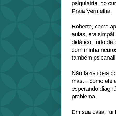
psiquiatria, no c
Praia Vermelha.
Roberto, como ap
aulas, era simpát
didático, tudo de
com minha neuros
também psicanalist
Não fazia ideia do
mas… como ele er
esperando diagnó
problema.
Em sua casa, fui 