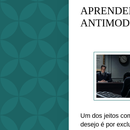
APRENDE
ANTIMOD
Um dos jeitos co
desejo é por excl