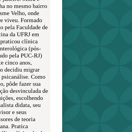
lha no mesmo bairro
sme Velho, onde
e viveu. Formado
o pela Faculdade de
ina da UFRJ em
praticou clínica
enterológica (pós-
ado pela PUC-RJ)
te cinco anos,
o decidiu migrar
a psicanálise. Como
o, pôde fazer sua
ção desvinculada de
uições, escolhendo
alista didata, seu
visor e seus
sores de teoria
ana. Pratica