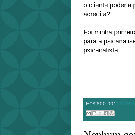
o cliente poderia 
acredita?
Foi minha primei
para a psicanáli
psicanalista.
Postado por
daniel
Nenhum com