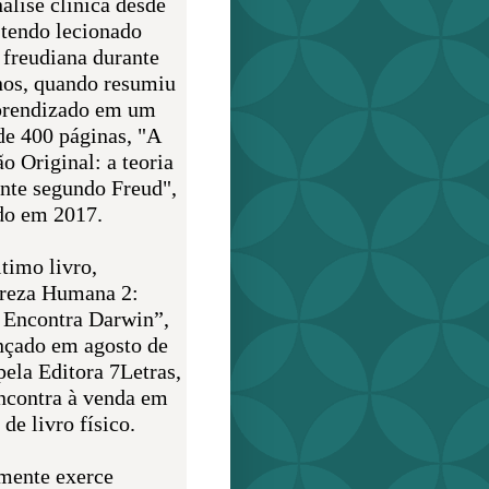
álise clínica desde
 tendo lecionado
 freudiana durante
nos, quando resumiu
prendizado em um
de 400 páginas, "A
o Original: a teoria
nte segundo Freud",
do em 2017.
timo livro,
reza Humana 2:
 Encontra Darwin”,
ançado em agosto de
pela Editora 7Letras,
encontra à venda em
de livro físico.
mente exerce