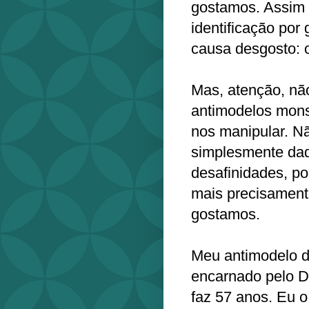
gostamos. Assim 
identificação por
causa desgosto: 
Mas, atenção, não
antimodelos mons
nos manipular. N
simplesmente daq
desafinidades, po
mais precisamente
gostamos.
Meu antimodelo de
encarnado pelo Dr
faz 57 anos. Eu 