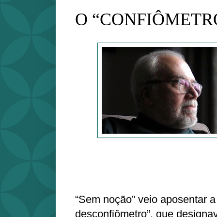
O “CONFIÔMETR
“Sem noção” veio aposentar a a
desconfiômetro”, que designa