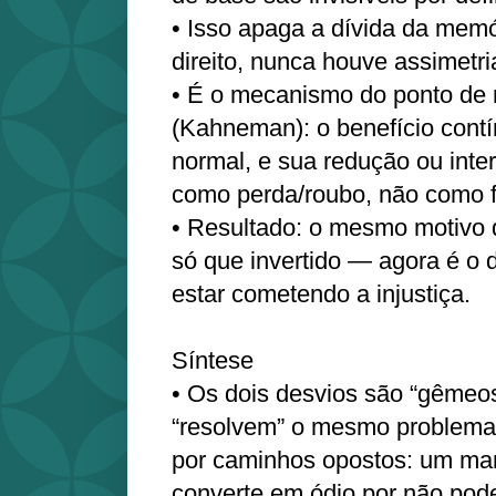
• Isso apaga a dívida da memó
direito, nunca houve assimetria
• É o mecanismo do ponto de 
(Kahneman): o benefício contí
normal, e sua redução ou inte
como perda/roubo, não como f
• Resultado: o mesmo motivo d
só que invertido — agora é o
estar cometendo a injustiça.
Síntese
• Os dois desvios são “gêmeo
“resolvem” o mesmo problema 
por caminhos opostos: um man
converte em ódio por não pode