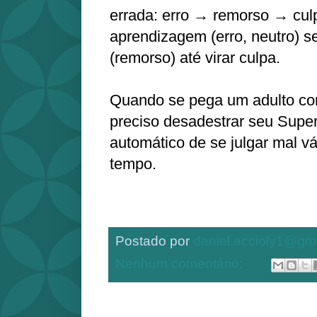
errada: erro → remorso → cu
aprendizagem (erro, neutro) 
(remorso) até virar culpa.
Quando se pega um adulto co
preciso desadestrar seu Supe
automático de se julgar mal v
tempo.
Postado por
daniel.accioly1@gm
Nenhum comentário: