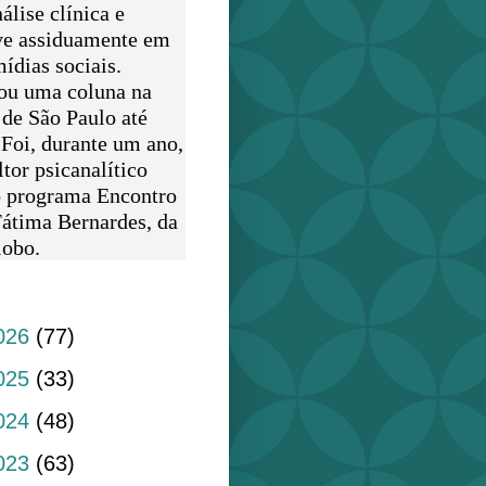
álise clínica e
ve assiduamente em
ídias sociais.
ou uma coluna na
 de São Paulo até
 Foi, durante um ano,
tor psicanalítico
o programa Encontro
átima Bernardes, da
obo.
do blog
026
(77)
025
(33)
024
(48)
023
(63)