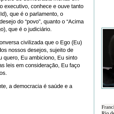
 o executivo, conhece e ouve tanto
Id), que é o parlamento, o
desejo do “povo”, quanto o “Acima
Francisc
, que é o judiciário.
conversa civilizada que o Ego (Eu)
dos nossos desejos, sujeito de
u quero, Eu ambiciono, Eu sinto
as leis em consideração, Eu faço
os.
e, a democracia é saúde e a
SOBRE 
Franc
Rio d