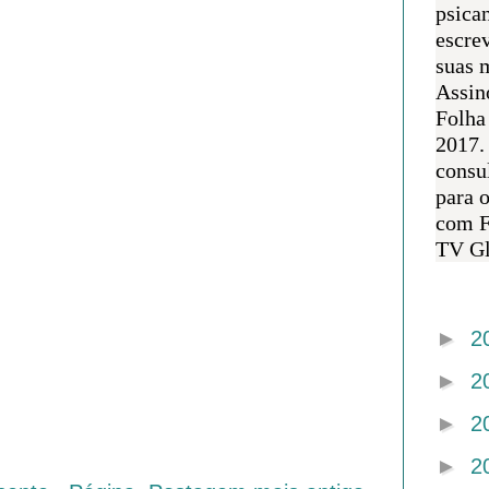
psican
escre
suas m
Assin
Folha
2017.
consul
para 
com F
TV Gl
Arquivo 
►
2
►
2
►
2
►
2