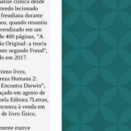
álise clínica desde
 tendo lecionado
 freudiana durante
nos, quando resumiu
prendizado em um
de 400 páginas, "A
o Original: a teoria
nte segundo Freud",
do em 2017.
timo livro,
reza Humana 2:
 Encontra Darwin”,
ançado em agosto de
pela Editora 7Letras,
encontra à venda em
de livro físico.
mente exerce