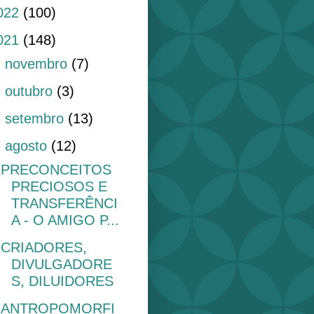
022
(100)
021
(148)
►
novembro
(7)
►
outubro
(3)
►
setembro
(13)
▼
agosto
(12)
PRECONCEITOS
PRECIOSOS E
TRANSFERÊNCI
A - O AMIGO P...
CRIADORES,
DIVULGADORE
S, DILUIDORES
ANTROPOMORFI