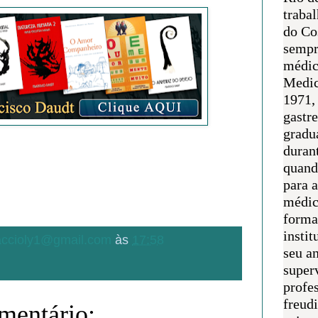
traba
do Co
sempr
médic
Medic
1971, 
gastr
gradu
duran
quand
para 
médic
forma
instit
.accioly1@gmail.com
às
17:58
seu an
super
profes
freudi
entário: