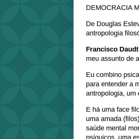
DEMOCRACIA M
De Douglas Estev
antropologia filos
Francisco Daudt
meu assunto de ant
Eu combino psican
para entender a 
antropologia, um
E há uma face fil
uma amada (filos)
saúde mental mor
psíquicos, uma e