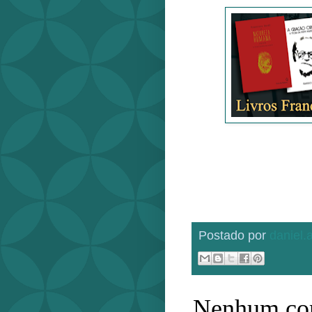
Postado por
daniel
Nenhum com