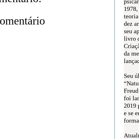
psican
1978,
teoria
comentário
dez a
seu a
livro 
Criaçã
da me
lança
Seu úl
“Natu
Freud
foi l
2019 
e se 
forma 
Atual