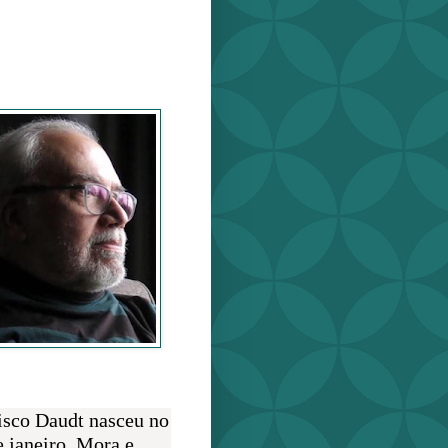
o Daudt
O AUTOR
isco Daudt nasceu no
e janeiro. Mora e