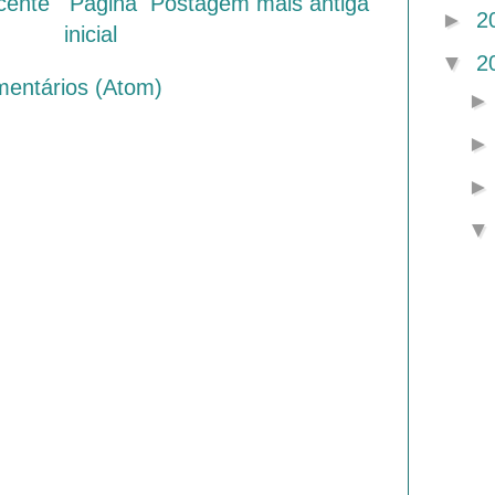
cente
Página
Postagem mais antiga
►
2
inicial
▼
2
mentários (Atom)