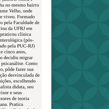
lha no mesmo bairro
sme Velho, onde
e viveu. Formado
o pela Faculdade de
ina da UFRJ em
praticou clínica
enterológica (pós-
ado pela PUC-RJ)
te cinco anos,
o decidiu migrar
a psicanálise. Como
o, pôde fazer sua
ção desvinculada de
uições, escolhendo
alista didata, seu
visor e seus
sores de teoria
ana. Pratica