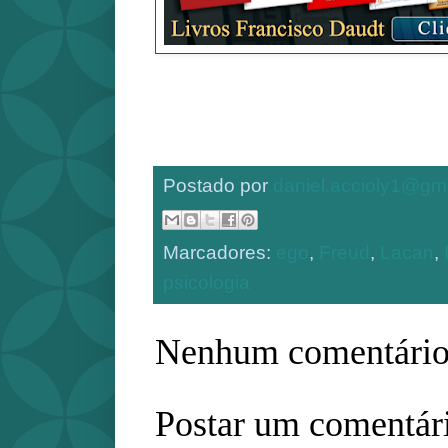
Postado por
daniel.accioly1@gm
Marcadores:
ego
,
Freud
,
Lacan
,
psicologia
Nenhum comentário
Postar um comentár