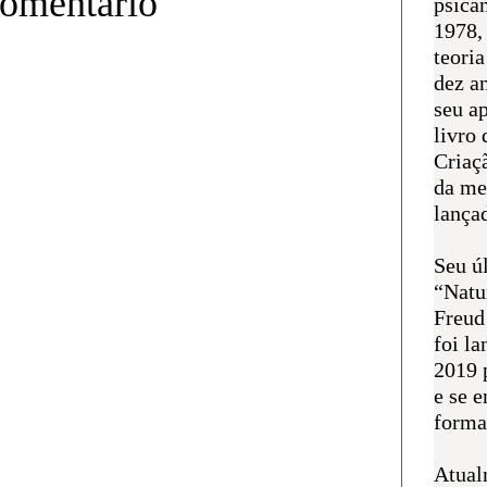
comentário
psican
1978,
teoria
dez a
seu a
livro 
Criaçã
da me
lança
Seu úl
“Natu
Freud
foi l
2019 
e se 
forma 
Atual