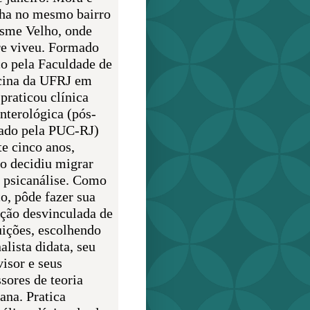
lha no mesmo bairro
sme Velho, onde
e viveu. Formado
o pela Faculdade de
ina da UFRJ em
praticou clínica
enterológica (pós-
ado pela PUC-RJ)
te cinco anos,
o decidiu migrar
a psicanálise. Como
o, pôde fazer sua
ção desvinculada de
uições, escolhendo
alista didata, seu
visor e seus
sores de teoria
ana. Pratica