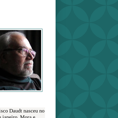
o Daudt
O AUTOR
isco Daudt nasceu no
e janeiro. Mora e