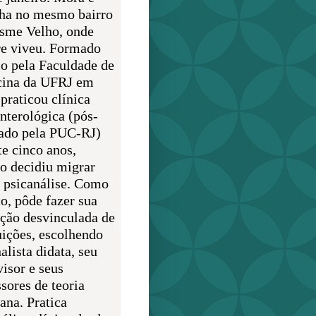
lha no mesmo bairro
sme Velho, onde
e viveu. Formado
o pela Faculdade de
ina da UFRJ em
praticou clínica
enterológica (pós-
ado pela PUC-RJ)
te cinco anos,
o decidiu migrar
a psicanálise. Como
o, pôde fazer sua
ção desvinculada de
uições, escolhendo
alista didata, seu
visor e seus
sores de teoria
ana. Pratica