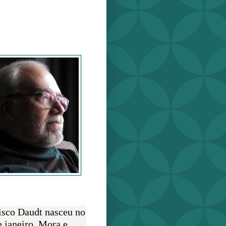
o Daudt
O AUTOR
isco Daudt nasceu no
e janeiro. Mora e