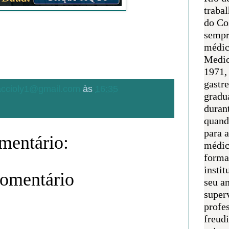
traba
do Co
sempr
médic
Medic
1971, 
gastr
.accioly1@gmail.com
às
16:35
gradu
duran
quand
para 
entário:
médic
forma
instit
comentário
seu an
super
profes
freudi