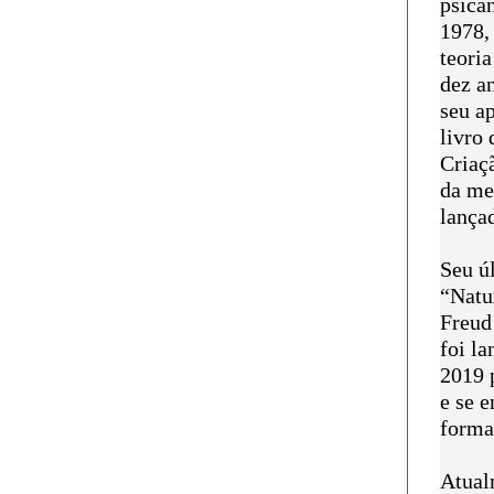
psican
1978,
teoria
dez a
seu a
livro 
Criaçã
da me
lança
Seu úl
“Natu
Freud
foi l
2019 
e se 
forma 
Atual