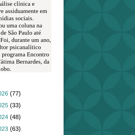
álise clínica e
ve assiduamente em
ídias sociais.
ou uma coluna na
 de São Paulo até
 Foi, durante um ano,
tor psicanalítico
o programa Encontro
átima Bernardes, da
obo.
do blog
026
(77)
025
(33)
024
(48)
023
(63)