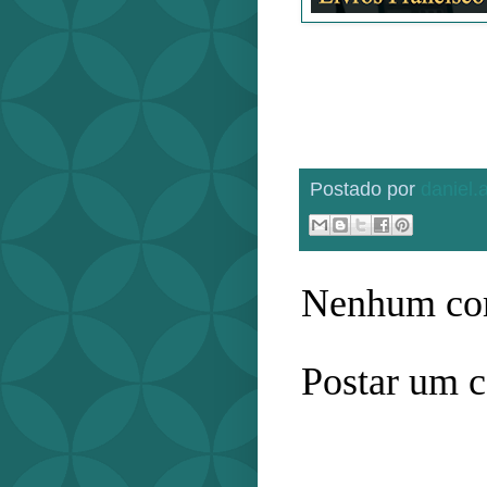
Postado por
daniel
Nenhum com
Postar um 