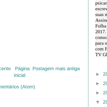
psican
escre
suas m
Assin
Folha
2017.
consul
para 
com F
TV Gl
Arquivo 
cente
Página
Postagem mais antiga
►
2
inicial
►
2
mentários (Atom)
►
2
▼
2