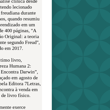
álise clínica desde
 tendo lecionado
 freudiana durante
nos, quando resumiu
prendizado em um
de 400 páginas, "A
o Original: a teoria
nte segundo Freud",
do em 2017.
timo livro,
reza Humana 2:
 Encontra Darwin”,
ançado em agosto de
pela Editora 7Letras,
encontra à venda em
de livro físico.
mente exerce