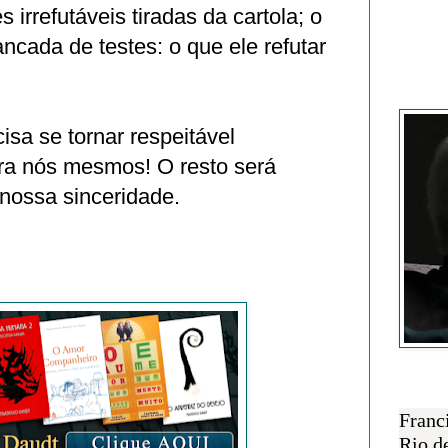
 irrefutáveis tiradas da cartola; o
ancada de testes: o que ele refutar
Francisc
isa se tornar respeitável
ra nós mesmos! O resto será
nossa sinceridade.
SOBRE 
Franc
Rio d