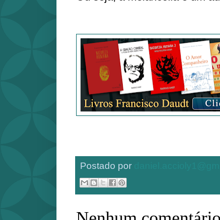
Postado por
daniel.accioly1@gm
Nenhum comentário