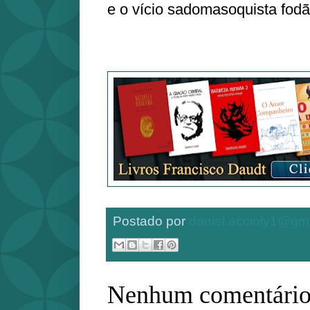
e o vício sadomasoquista fod
Postado por
daniel.accioly1@gm
Nenhum comentário