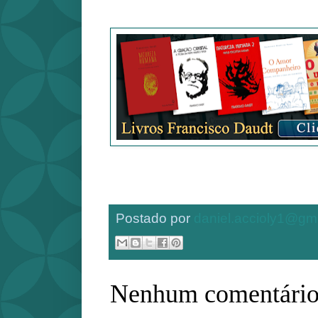
Postado por
daniel.accioly1@gm
Nenhum comentário