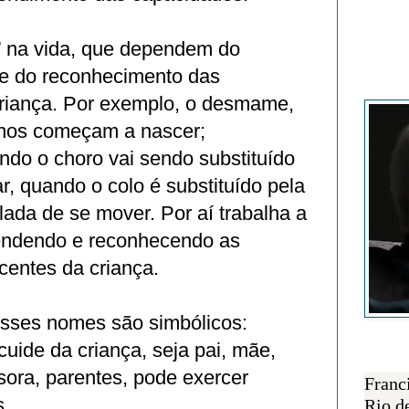
s” na vida, que dependem do
e do reconhecimento das
Francisc
riança. Por exemplo, o desmame,
nhos começam a nascer;
ndo o choro vai sendo substituído
r, quando o colo é substituído pela
lada de se mover. Por aí trabalha a
tendendo e reconhecendo as
centes da criança.
esses nomes são simbólicos:
uide da criança, seja pai, mãe,
SOBRE 
sora, parentes, pode exercer
Franc
s.
Rio d