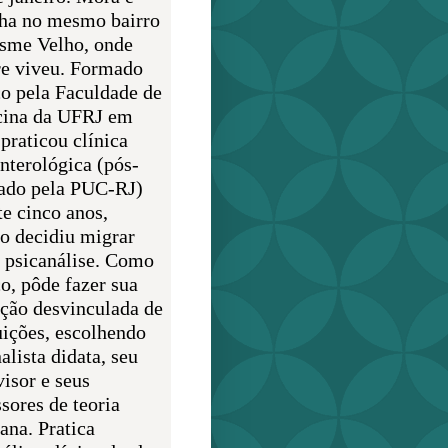
lha no mesmo bairro
sme Velho, onde
e viveu. Formado
o pela Faculdade de
ina da UFRJ em
praticou clínica
enterológica (pós-
ado pela PUC-RJ)
te cinco anos,
o decidiu migrar
a psicanálise. Como
o, pôde fazer sua
ção desvinculada de
uições, escolhendo
alista didata, seu
visor e seus
sores de teoria
ana. Pratica