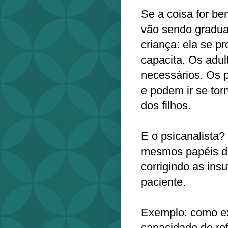
Se a coisa for be
vão sendo gradua
criança: ela se pr
capacita. Os adu
necessários. Os p
e podem ir se to
dos filhos.
E o psicanalista
mesmos papéis de
corrigindo as insu
paciente.
Exemplo: como ex
capacidade de ref