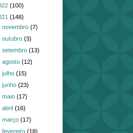
022
(100)
021
(148)
►
novembro
(7)
►
outubro
(3)
►
setembro
(13)
►
agosto
(12)
►
julho
(15)
►
junho
(23)
►
maio
(17)
►
abril
(16)
►
março
(17)
►
fevereiro
(18)