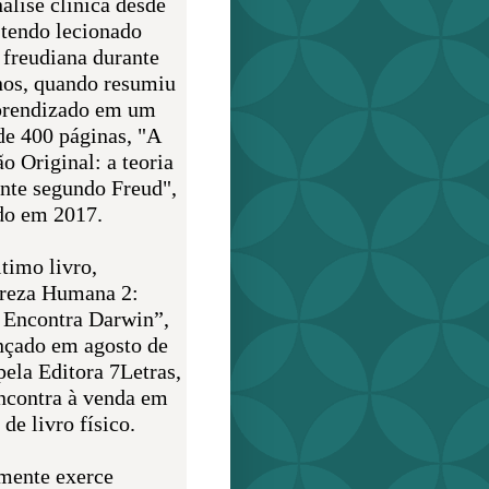
álise clínica desde
 tendo lecionado
 freudiana durante
nos, quando resumiu
prendizado em um
de 400 páginas, "A
o Original: a teoria
nte segundo Freud",
do em 2017.
timo livro,
reza Humana 2:
 Encontra Darwin”,
ançado em agosto de
pela Editora 7Letras,
encontra à venda em
de livro físico.
mente exerce