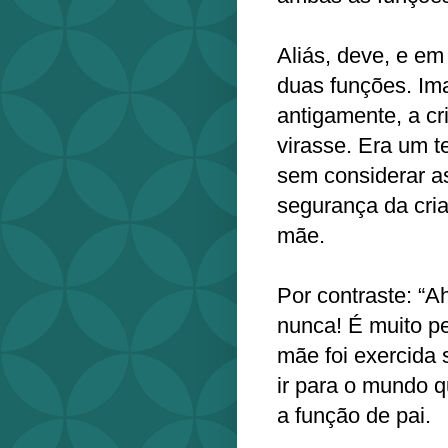
Aliás, deve, e e
duas funções. Im
antigamente, a cr
virasse. Era um te
sem considerar a
segurança da cri
mãe.
Por contraste: “Ah
nunca! É muito pe
mãe foi exercida
ir para o mundo 
a função de pai.