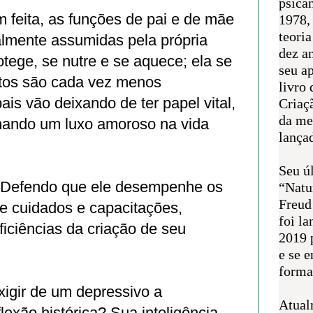
psican
m feita, as funções de pai e de mãe
1978,
teoria
lmente assumidas pela própria
dez a
otege, se nutre e se aquece; ela se
seu a
ltos são cada vez menos
livro 
ais vão deixando de ter papel vital,
Criaçã
da me
rnando um luxo amoroso na vida
lança
Seu úl
? Defendo que ele desempenhe os
“Natu
Freud
 cuidados e capacitações,
foi l
ficiências da criação de seu
2019 
e se 
forma 
igir de um depressivo a
Atual
lexão histórica? Sua inteligência