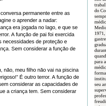
traba
do Co
m conversa permanente entre as
sempr
agine o aprender a nadar:
médic
iança era jogada no lago, e que se
Medic
1971, 
rror. A função de pai foi exercida
gastr
s necessidades de proteção e
gradu
ança. Sem considerar a função de
duran
quand
para 
médic
, não, meu filho não vai na piscina
forma
rigoso!” É outro terror. A função de
instit
 sem considerar as capacidades de
seu an
super
que a criança tem. Sem considerar
profes
freudi