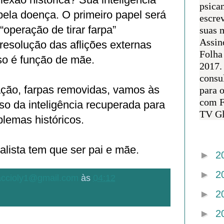
psican
pela doença. O primeiro papel será
escre
“operação de tirar farpa”
suas m
Assin
 resolução das aflições externas
Folha
sso é função de mãe.
2017.
consul
ação, farpas removidas, vamos às
para 
com F
so da inteligência recuperada para
TV Gl
blemas históricos.
Arquivo 
alista tem que ser pai e mãe.
►
2
►
2
.accioly1@gmail.com
às
04:12
►
2
►
2