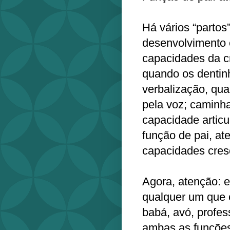
Há vários “parto
desenvolvimento 
capacidades da c
quando os denti
verbalização, qua
pela voz; caminha
capacidade articu
função de pai, a
capacidades cres
Agora, atenção: 
qualquer um que c
babá, avó, profes
ambas as funçõe