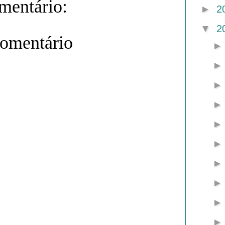
entário:
►
2
▼
2
comentário