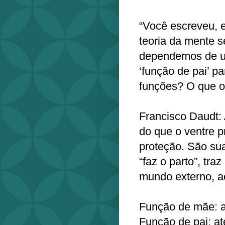
“Você escreveu, e
teoria da mente 
dependemos de u
‘função de pai’ p
funções? O que o 
Francisco Daudt:
do que o ventre pr
proteção. São su
“faz o parto”, tra
mundo externo, a
Função de mãe: a
Função de pai: a