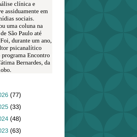
álise clínica e
ve assiduamente em
ídias sociais.
ou uma coluna na
 de São Paulo até
 Foi, durante um ano,
tor psicanalítico
o programa Encontro
átima Bernardes, da
obo.
do blog
026
(77)
025
(33)
024
(48)
023
(63)