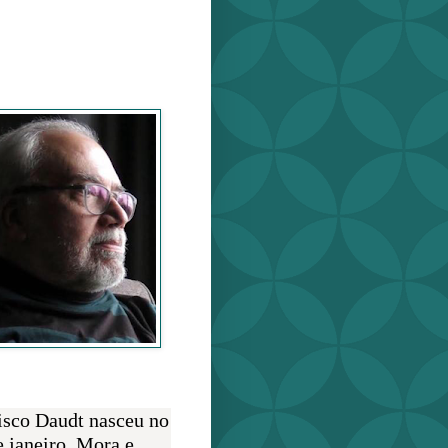
o Daudt
O AUTOR
isco Daudt nasceu no
e janeiro. Mora e