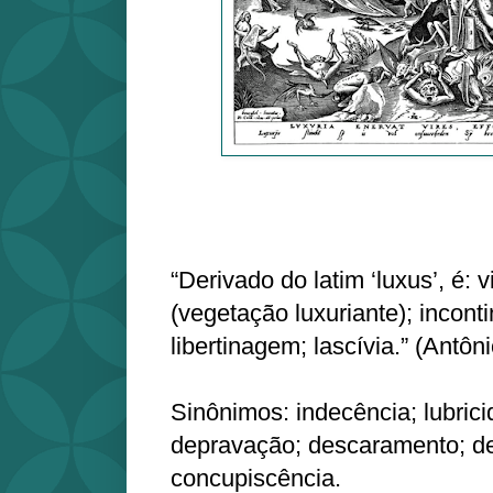
“Derivado do latim ‘luxus’, é: 
(vegetação luxuriante); incont
libertinagem; lascívia.” (Antô
Sinônimos: indecência; lubrici
depravação; descaramento; d
concupiscência.