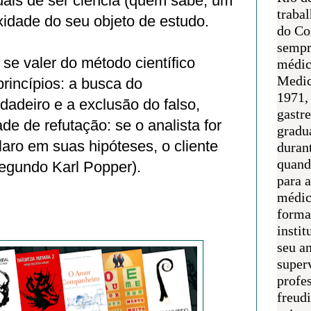
uais de ser ciência (quem sabe, um
traba
xidade do seu objeto de estudo.
do Co
sempr
se valer do método científico
médic
Medic
rincípios: a busca do
1971, 
adeiro e a exclusão do falso,
gastr
ade de refutação: se o analista for
gradu
laro em suas hipóteses, o cliente
duran
quand
segundo Karl Popper).
para 
médic
forma
instit
seu an
super
profes
freudi