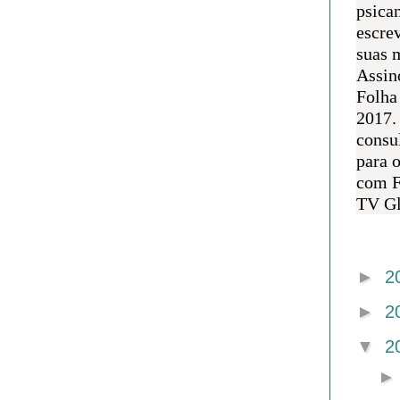
psican
escre
suas m
Assin
Folha
2017.
consul
para 
com F
TV Gl
Arquivo 
►
2
►
2
▼
2