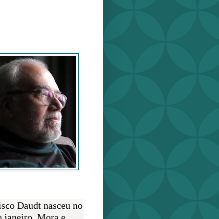
o Daudt
O AUTOR
isco Daudt nasceu no
e janeiro. Mora e