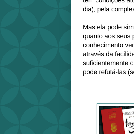
tem condições at
dia), pela comple
Mas ela pode sim 
quanto aos seus p
conhecimento verd
através da facilid
suficientemente c
pode refutá-las (