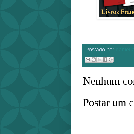
Postado por
daniel
Nenhum com
Postar um 