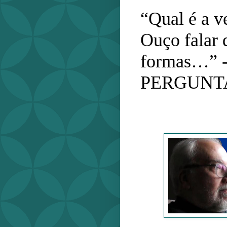
“Qual é a v
Ouço falar 
formas…” 
PERGUNT