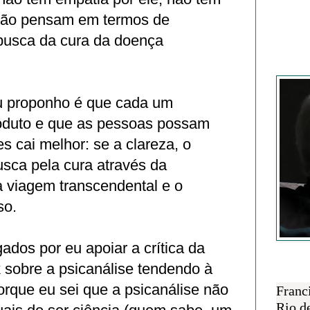
 não pensam em termos de
 busca da cura da doença
Francisc
eu proponho é que cada um
oduto e que as pessoas possam
es cai melhor: se a clareza, o
usca pela cura através da
a viagem transcendental e o
so.
gados por eu apoiar a crítica da
 sobre a psicanálise tendendo à
SOBRE 
rque eu sei que a psicanálise não
Franc
Rio d