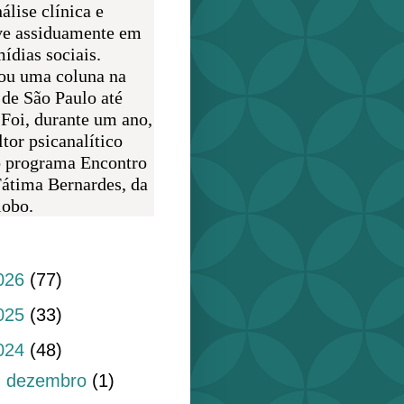
álise clínica e
ve assiduamente em
ídias sociais.
ou uma coluna na
 de São Paulo até
 Foi, durante um ano,
tor psicanalítico
o programa Encontro
átima Bernardes, da
obo.
do blog
026
(77)
025
(33)
024
(48)
►
dezembro
(1)