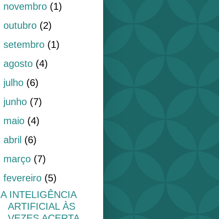
►
novembro
(1)
►
outubro
(2)
►
setembro
(1)
►
agosto
(4)
►
julho
(6)
►
junho
(7)
►
maio
(4)
►
abril
(6)
►
março
(7)
▼
fevereiro
(5)
A INTELIGÊNCIA
ARTIFICIAL ÀS
VEZES ACERTA