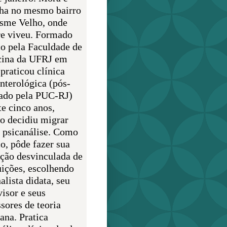
lha no mesmo bairro
sme Velho, onde
e viveu. Formado
o pela Faculdade de
ina da UFRJ em
praticou clínica
enterológica (pós-
ado pela PUC-RJ)
te cinco anos,
o decidiu migrar
a psicanálise. Como
o, pôde fazer sua
ção desvinculada de
uições, escolhendo
alista didata, seu
visor e seus
sores de teoria
ana. Pratica