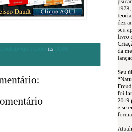
psican
1978,
teoria
dez a
seu a
livro 
Criaçã
.accioly1@gmail.com
às
08:06
da me
lança
Seu úl
entário:
“Natu
Freud
foi l
comentário
2019 
e se 
forma 
Atual