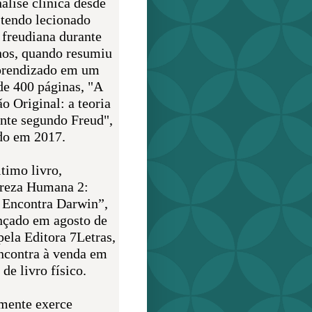
álise clínica desde
 tendo lecionado
 freudiana durante
nos, quando resumiu
prendizado em um
de 400 páginas, "A
o Original: a teoria
nte segundo Freud",
do em 2017.
timo livro,
reza Humana 2:
 Encontra Darwin”,
ançado em agosto de
pela Editora 7Letras,
encontra à venda em
de livro físico.
mente exerce