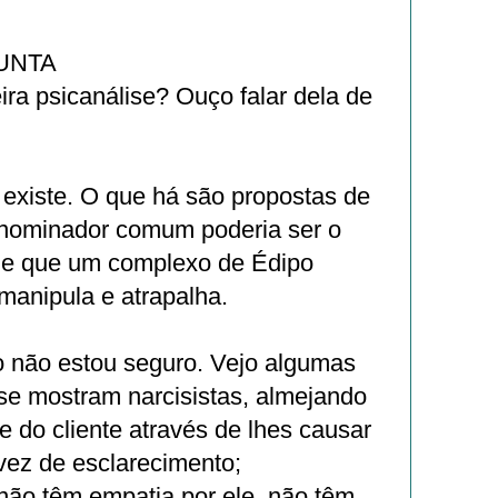
UNTA
ira psicanálise? Ouço falar dela de
 existe. O que há são propostas de
enominador comum poderia ser o
de que um complexo de Édipo
manipula e atrapalha.
não estou seguro. Vejo algumas
se mostram narcisistas, almejando
e do cliente através de lhes causar
vez de esclarecimento;
não têm empatia por ele, não têm