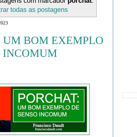
stagens com marcador
porchat
.
rar todas as postagens
2023
: UM BOM EXEMPLO
O INCOMUM
Pesquisa