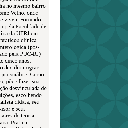
lha no mesmo bairro
sme Velho, onde
e viveu. Formado
o pela Faculdade de
ina da UFRJ em
praticou clínica
enterológica (pós-
ado pela PUC-RJ)
te cinco anos,
o decidiu migrar
a psicanálise. Como
o, pôde fazer sua
ção desvinculada de
uições, escolhendo
alista didata, seu
visor e seus
sores de teoria
ana. Pratica