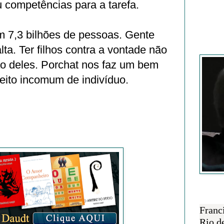
 competências para a tarefa.
 7,3 bilhões de pessoas. Gente
Francisc
lta. Ter filhos contra a vontade não
o deles. Porchat nos faz um bem
reito incomum de indivíduo.
SOBRE 
Franc
Rio d