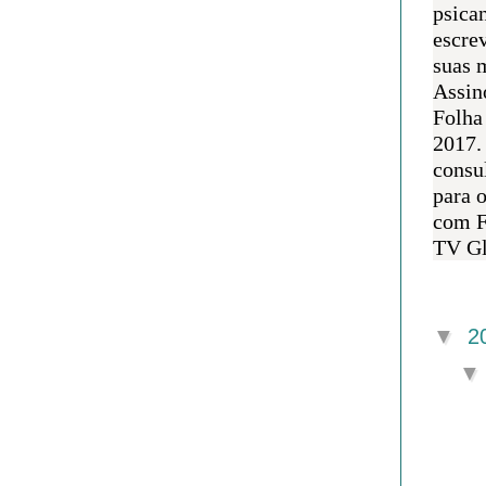
psican
escre
suas m
Assin
Folha
2017.
consul
para 
com F
TV Gl
Arquivo 
▼
2