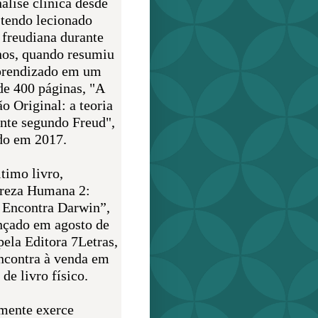
álise clínica desde
 tendo lecionado
 freudiana durante
nos, quando resumiu
prendizado em um
de 400 páginas, "A
o Original: a teoria
nte segundo Freud",
do em 2017.
timo livro,
reza Humana 2:
 Encontra Darwin”,
ançado em agosto de
pela Editora 7Letras,
encontra à venda em
de livro físico.
mente exerce