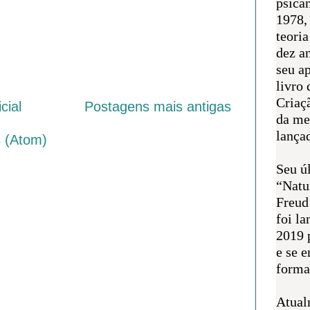
psican
1978,
teoria
dez a
seu a
livro 
Criaçã
cial
Postagens mais antigas
da me
lança
 (Atom)
Seu úl
“Natu
Freud
foi l
2019 
e se 
forma 
Atual