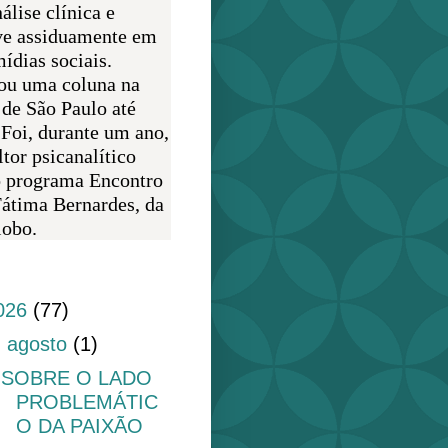
álise clínica e
ve assiduamente em
ídias sociais.
ou uma coluna na
 de São Paulo até
 Foi, durante um ano,
tor psicanalítico
o programa Encontro
átima Bernardes, da
obo.
do blog
026
(77)
▼
agosto
(1)
SOBRE O LADO
PROBLEMÁTIC
O DA PAIXÃO