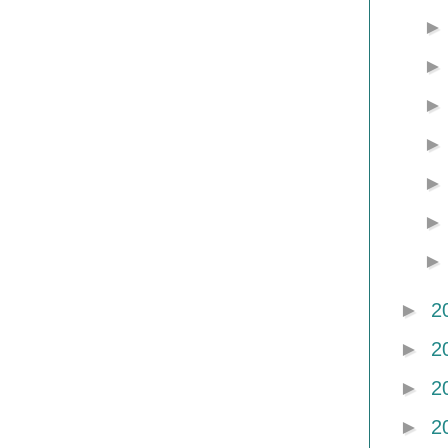
►
2
►
2
►
2
►
2