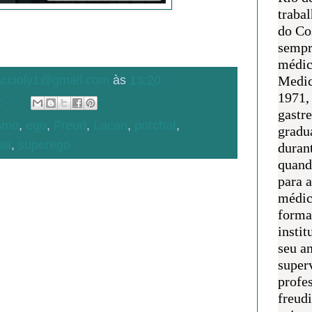
traba
do Co
sempr
médic
Medic
.accioly1@gmail.com
às
13:20
1971, 
:
gastr
ismo
,
ego
,
Freud
,
Lacan
,
porchat
,
gradu
ia
,
superego
duran
quand
para 
médic
forma
instit
seu an
super
profes
freudi