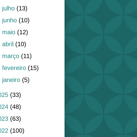
►
julho
(13)
►
junho
(10)
►
maio
(12)
►
abril
(10)
►
março
(11)
►
fevereiro
(15)
►
janeiro
(5)
025
(33)
024
(48)
023
(63)
022
(100)