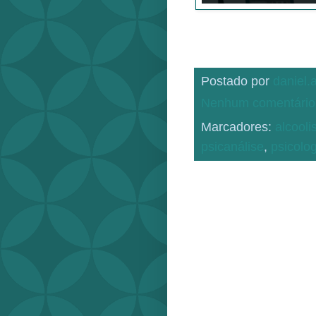
Postado por
daniel
Nenhum comentário
Marcadores:
alcool
psicanálise
,
psicolog