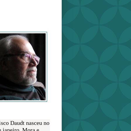
o Daudt
O AUTOR
isco Daudt nasceu no
e janeiro. Mora e