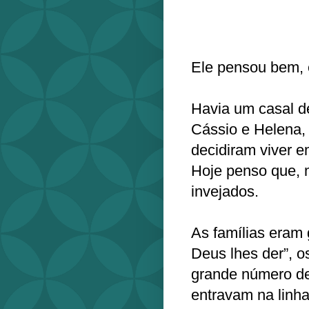
Ele pensou bem, e
Havia um casal de
Cássio e Helena,
decidiram viver e
Hoje penso que, m
invejados.
As famílias eram 
Deus lhes der”, o
grande número de 
entravam na linh