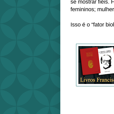
se mostrar fiéis
femininos; mulhe
Isso é o “fator b