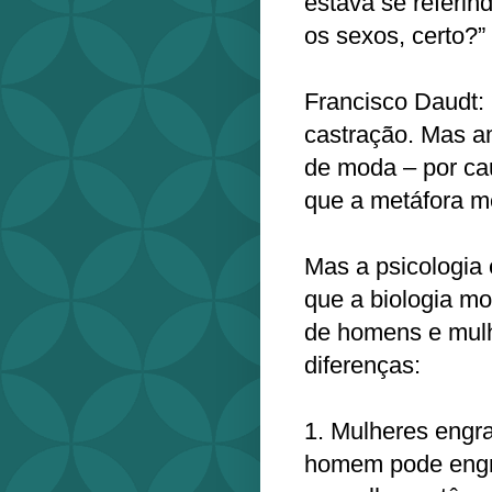
estava se referin
os sexos, certo?”
Francisco Daudt: 
castração. Mas a
de moda – por ca
que a metáfora m
Mas a psicologia 
que a biologia mo
de homens e mul
diferenças:
1. Mulheres engr
homem pode engra