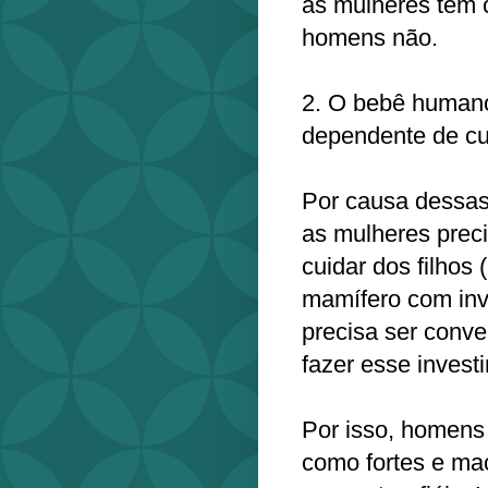
as mulheres têm c
homens não.
2. O bebê humano
dependente de cu
Por causa dessas
as mulheres preci
cuidar dos filhos
mamífero com inv
precisa ser conve
fazer esse invest
Por isso, homens
como fortes e ma