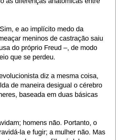
do às diferenças anatômicas entre
Sim, e ao implícito medo da
meaçar meninos de castração saiu
usa do próprio Freud –, de modo
eio que se perdeu.
evolucionista diz a mesma coisa,
lda de maneira desigual o cérebro
heres, baseada em duas básicas
avidam; homens não. Portanto, o
vidá-la e fugir; a mulher não. Mas