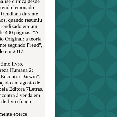
álise clínica desde
 tendo lecionado
 freudiana durante
nos, quando resumiu
prendizado em um
de 400 páginas, "A
o Original: a teoria
nte segundo Freud",
do em 2017.
timo livro,
reza Humana 2:
 Encontra Darwin”,
ançado em agosto de
pela Editora 7Letras,
encontra à venda em
de livro físico.
mente exerce