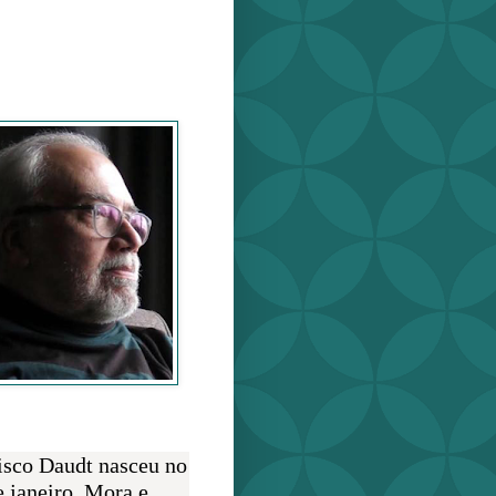
o Daudt
O AUTOR
isco Daudt nasceu no
e janeiro. Mora e