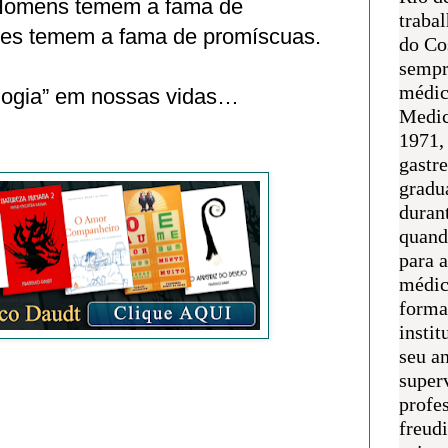
. Homens temem a fama de
traba
res temem a fama de promíscuas.
do Co
sempr
médic
iologia” em nossas vidas…
Medic
1971, 
gastr
gradu
duran
quand
para 
médic
forma
instit
seu an
super
profes
freudi