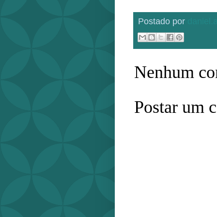
Postado por
daniel
Nenhum com
Postar um 