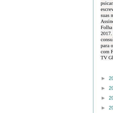
psican
escre
suas m
Assin
Folha
2017.
consul
para 
com F
TV Gl
Arquivo 
►
2
►
2
►
2
►
2