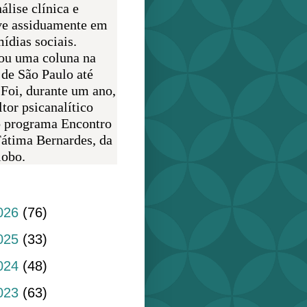
álise clínica e
ve assiduamente em
ídias sociais.
ou uma coluna na
 de São Paulo até
 Foi, durante um ano,
tor psicanalítico
o programa Encontro
átima Bernardes, da
obo.
do blog
026
(76)
025
(33)
024
(48)
023
(63)