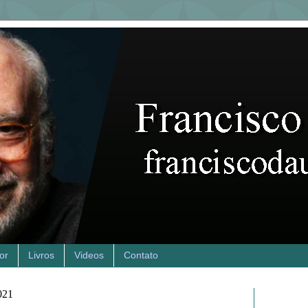
or
Livros
Videos
Contato
021