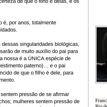
erteza de que o filho é delas, e os
 é, por anos, totalmente
Francisc
idados.
 dessas singularidades biológicas,
sarão de muito auxílio do pai para
 (a nossa é a ÚNICA espécie de
estimento paterno)… e o pai
ncido de que o filho é dele, para
imento.
 sentem pressão de se afirmar
SOBRE 
Franc
chos; mulheres sentem pressão de
Rio d