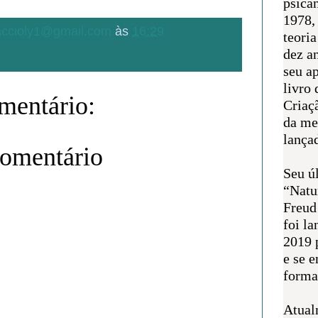
psican
1978,
.accioly1@gmail.com
às
16:29
teoria
dez a
seu a
livro 
entário:
Criaçã
da me
lança
comentário
Seu úl
“Natu
Freud
foi l
2019 
e se 
forma 
Atual