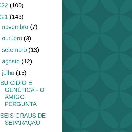
022
(100)
021
(148)
►
novembro
(7)
►
outubro
(3)
►
setembro
(13)
►
agosto
(12)
▼
julho
(15)
SUICÍDIO E
GENÉTICA - O
AMIGO
PERGUNTA
SEIS GRAUS DE
SEPARAÇÃO