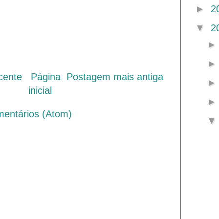
►
2
▼
2
cente
Página
Postagem mais antiga
inicial
mentários (Atom)