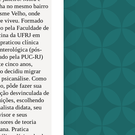
lha no mesmo bairro
sme Velho, onde
e viveu. Formado
o pela Faculdade de
ina da UFRJ em
praticou clínica
enterológica (pós-
ado pela PUC-RJ)
te cinco anos,
o decidiu migrar
a psicanálise. Como
o, pôde fazer sua
ção desvinculada de
uições, escolhendo
alista didata, seu
visor e seus
sores de teoria
ana. Pratica