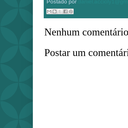
Postado por
daniel.accioly1@gm
Nenhum comentário
Postar um comentár