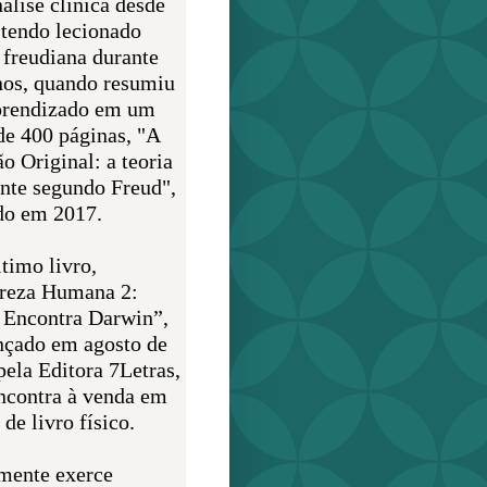
álise clínica desde
 tendo lecionado
 freudiana durante
nos, quando resumiu
prendizado em um
de 400 páginas, "A
o Original: a teoria
nte segundo Freud",
do em 2017.
timo livro,
reza Humana 2:
 Encontra Darwin”,
ançado em agosto de
pela Editora 7Letras,
encontra à venda em
de livro físico.
mente exerce