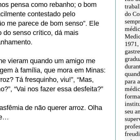
os pensa como rebanho; o bom
traba
cilmente contestado pelo
do Co
sempr
não me parece de bom senso”. Ele
médic
 do senso crítico, dá mais
Medic
ranhamento.
1971, 
gastr
gradu
 me vieram quando um amigo me
duran
agem à família, que mora em Minas:
quand
roz? Tá fresquinho, viu!”, “Mas,
para 
”, “Vai nos fazer essa desfeita?”
médic
forma
instit
asfêmia de não querer arroz. Olha
seu an
nte…
super
profes
freudi