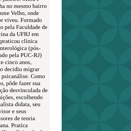
lha no mesmo bairro
sme Velho, onde
e viveu. Formado
o pela Faculdade de
ina da UFRJ em
praticou clínica
enterológica (pós-
ado pela PUC-RJ)
te cinco anos,
o decidiu migrar
a psicanálise. Como
o, pôde fazer sua
ção desvinculada de
uições, escolhendo
alista didata, seu
visor e seus
sores de teoria
ana. Pratica