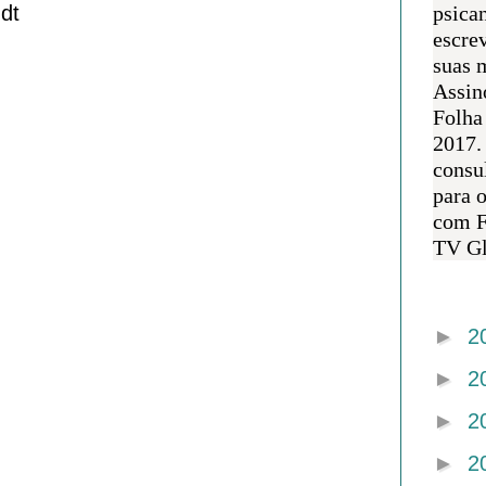
dt
psican
escre
suas m
Assin
Folha
2017.
consul
para 
com F
TV Gl
Arquivo 
►
2
►
2
►
2
►
2