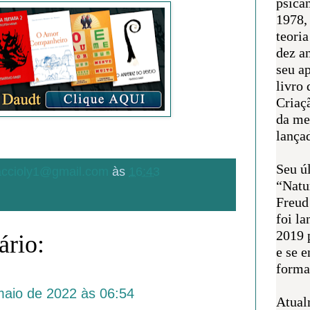
psican
1978,
teoria
dez a
seu a
livro 
Criaçã
da me
lança
Seu úl
.accioly1@gmail.com
às
16:43
“Natu
Freud
foi l
2019 
rio:
e se 
forma 
maio de 2022 às 06:54
Atual