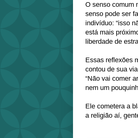
O senso comum n
senso pode ser fa
indivíduo: “isso 
está mais próximo
liberdade de est
Essas reflexões
contou de sua vi
“Não vai comer ar
nem um pouquinho?
Ele cometera a bl
a religião aí, ge