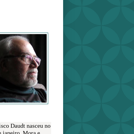
o Daudt
O AUTOR
isco Daudt nasceu no
e janeiro. Mora e