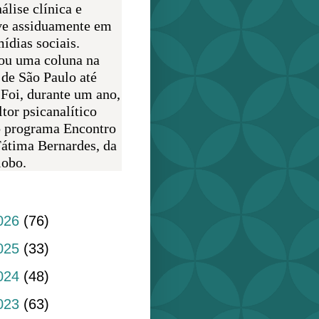
álise clínica e
ve assiduamente em
ídias sociais.
ou uma coluna na
 de São Paulo até
 Foi, durante um ano,
tor psicanalítico
o programa Encontro
átima Bernardes, da
obo.
do blog
026
(76)
025
(33)
024
(48)
023
(63)