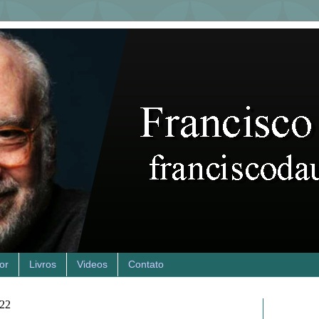
or
Livros
Videos
Contato
022