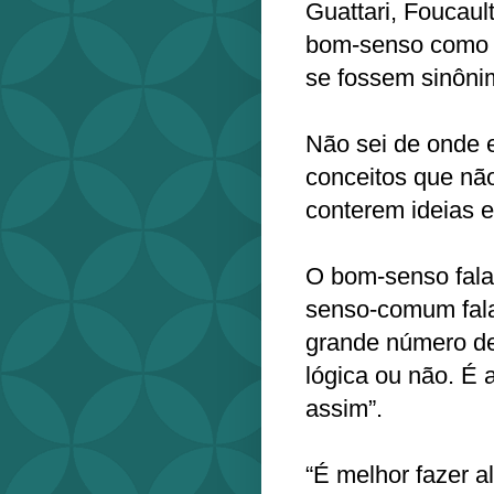
Guattari, Foucault
bom-senso como 
se fossem sinôni
Não sei de onde e
conceitos que nã
conterem ideias
O bom-senso fala 
senso-comum fala
grande número de
lógica ou não. É 
assim”.
“É melhor fazer 