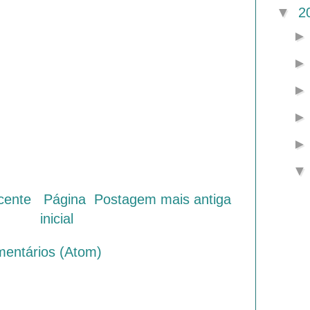
▼
2
cente
Página
Postagem mais antiga
inicial
mentários (Atom)