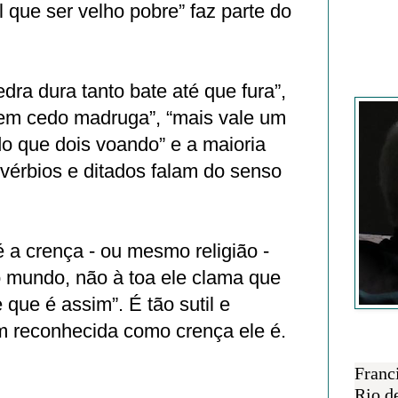
l que ser velho pobre” faz parte do
Francisc
ra dura tanto bate até que fura”,
em cedo madruga”, “mais vale um
o que dois voando” e a maioria
vérbios e ditados falam do senso
a crença - ou mesmo religião -
 mundo, não à toa ele clama que
que é assim”. É tão sutil e
 reconhecida como crença ele é.
SOBRE 
Franc
Rio d