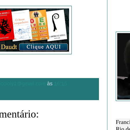
Francisc
.accioly1@gmail.com
às
16:15
entário:
SOBRE 
Franc
Rio d