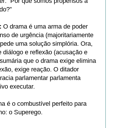
r: ”Por que somos propensos a
udo?”
:
O drama é uma arma de poder
senso de urgência (majoritariamente
 pede uma solução simplória. Ora,
e diálogo e reflexão (acusação e
a sumária que o drama exige elimina
exão, exige reação. O ditador
racia parlamentar parlamenta
ivo executar.
a é o combustível perfeito para
rno: o Superego.