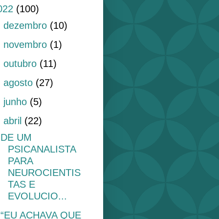
022
(100)
►
dezembro
(10)
►
novembro
(1)
►
outubro
(11)
►
agosto
(27)
►
junho
(5)
▼
abril
(22)
DE UM
PSICANALISTA
PARA
NEUROCIENTIS
TAS E
EVOLUCIO...
“EU ACHAVA QUE