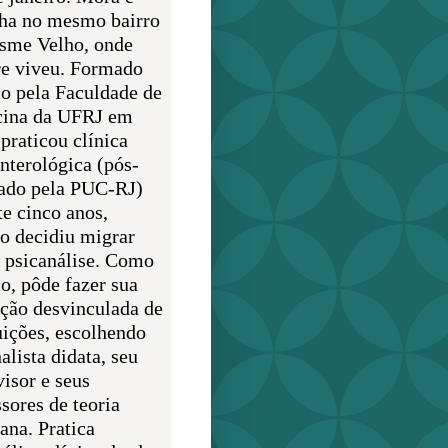
lha no mesmo bairro
sme Velho, onde
e viveu. Formado
o pela Faculdade de
ina da UFRJ em
praticou clínica
enterológica (pós-
ado pela PUC-RJ)
te cinco anos,
o decidiu migrar
a psicanálise. Como
o, pôde fazer sua
ção desvinculada de
uições, escolhendo
alista didata, seu
visor e seus
sores de teoria
ana. Pratica