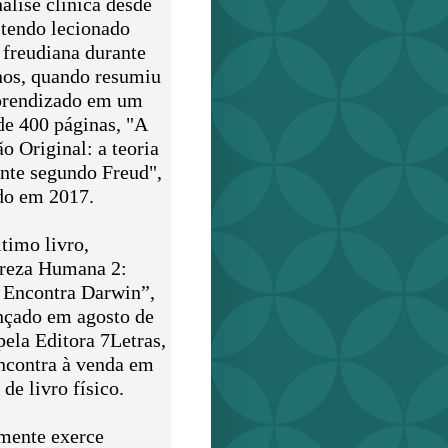
álise clínica desde
 tendo lecionado
 freudiana durante
nos, quando resumiu
prendizado em um
de 400 páginas, "A
o Original: a teoria
nte segundo Freud",
do em 2017.
timo livro,
reza Humana 2:
 Encontra Darwin”,
ançado em agosto de
pela Editora 7Letras,
encontra à venda em
de livro físico.
mente exerce