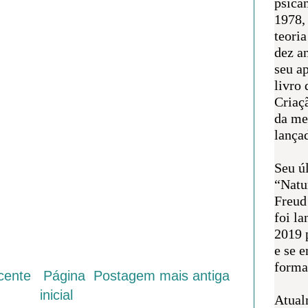
psican
1978,
teoria
dez a
seu a
livro 
Criaçã
da me
lança
Seu úl
“Natu
Freud
foi l
2019 
e se 
forma 
cente
Página
Postagem mais antiga
inicial
Atual