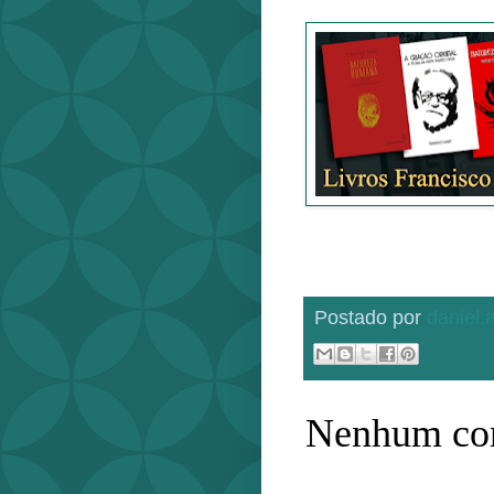
Postado por
daniel
Nenhum com