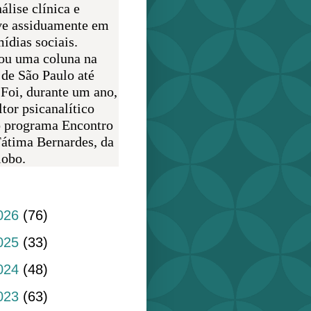
álise clínica e
ve assiduamente em
ídias sociais.
ou uma coluna na
 de São Paulo até
 Foi, durante um ano,
tor psicanalítico
o programa Encontro
átima Bernardes, da
obo.
do blog
026
(76)
025
(33)
024
(48)
023
(63)