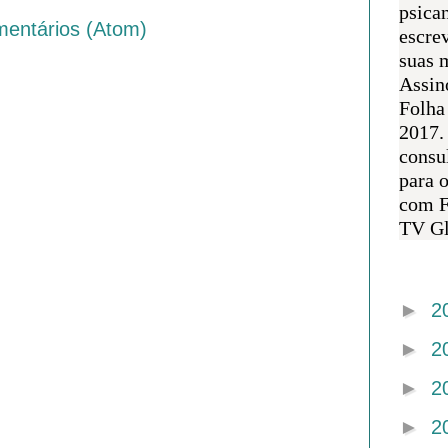
psican
mentários (Atom)
escre
suas m
Assin
Folha
2017.
consul
para 
com F
TV Gl
Arquivo 
►
2
►
2
►
2
►
2