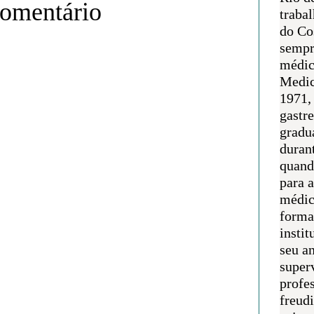
comentário
traba
do Co
sempr
médic
Medic
1971, 
gastr
gradu
duran
quand
para 
médic
forma
instit
seu an
super
profes
freudi