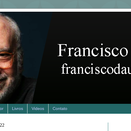
or
Livros
Videos
Contato
022