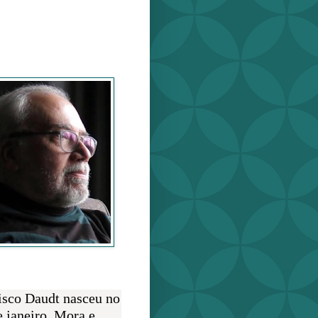
o Daudt
O AUTOR
isco Daudt nasceu no
e janeiro. Mora e