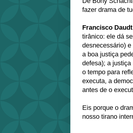
De Bony Schachte
fazer drama de t
Francisco Daudt
tirânico: ele dá 
desnecessário) e
a boa justiça ped
defesa); a justiç
o tempo para refl
executa, a democ
antes de o execut
Eis porque o dram
nosso tirano inte