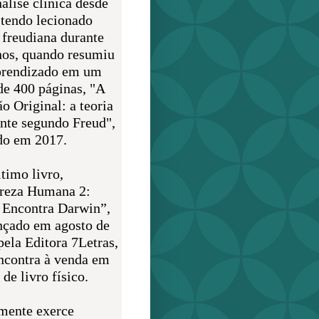
álise clínica desde
 tendo lecionado
 freudiana durante
nos, quando resumiu
prendizado em um
de 400 páginas, "A
o Original: a teoria
nte segundo Freud",
do em 2017.
timo livro,
reza Humana 2:
 Encontra Darwin”,
ançado em agosto de
pela Editora 7Letras,
encontra à venda em
de livro físico.
mente exerce