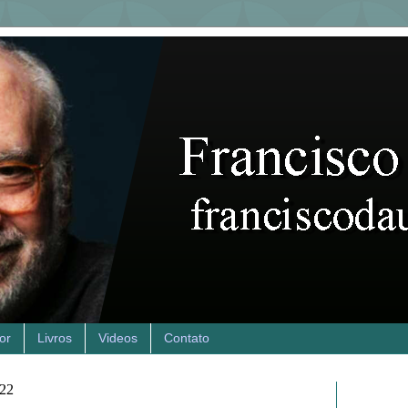
or
Livros
Videos
Contato
022