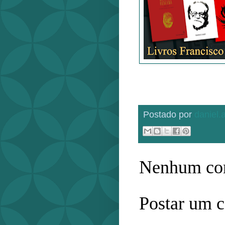
Postado por
daniel
Nenhum com
Postar um 