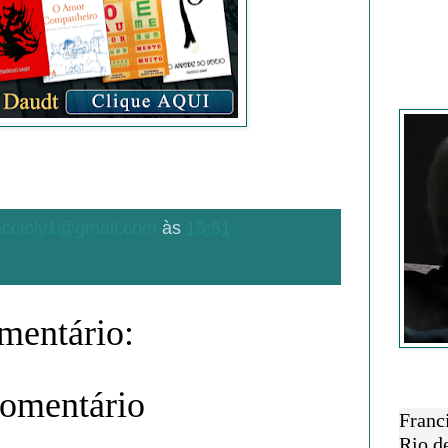
Francisc
.accioly1@gmail.com
às
15:51
entário:
comentário
SOBRE 
Franc
Rio d