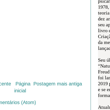
psican
1978,
teoria
dez a
seu a
livro 
Criaçã
da me
lança
Seu úl
“Natu
Freud
foi l
2019 
cente
Página
Postagem mais antiga
e se 
inicial
forma 
mentários (Atom)
Atual