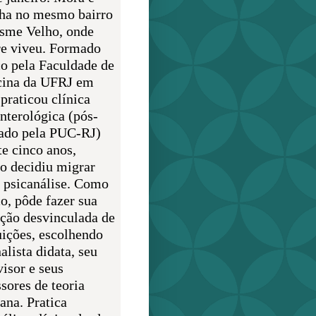
lha no mesmo bairro
sme Velho, onde
e viveu. Formado
o pela Faculdade de
ina da UFRJ em
praticou clínica
enterológica (pós-
ado pela PUC-RJ)
te cinco anos,
o decidiu migrar
a psicanálise. Como
o, pôde fazer sua
ção desvinculada de
uições, escolhendo
alista didata, seu
visor e seus
sores de teoria
ana. Pratica