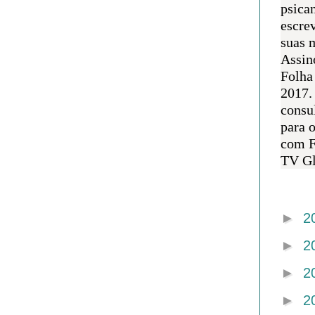
psican
escre
suas m
Assin
Folha
2017.
consul
para 
com F
TV Gl
Arquivo 
►
2
►
2
►
2
►
2