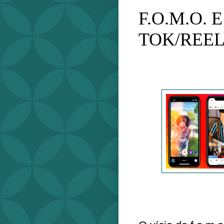
F.O.M.O. 
TOK/REE