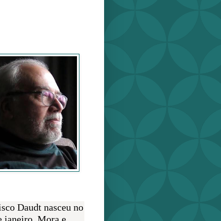
o Daudt
O AUTOR
isco Daudt nasceu no
e janeiro. Mora e