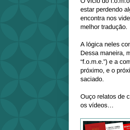
O vício do f.o.m.o
estar perdendo al
encontra nos vide
melhor tradução.
A lógica neles con
Dessa maneira, m
“f.o.m.e.”) e a c
próximo, e o próx
saciado.
Ouço relatos de 
os vídeos…