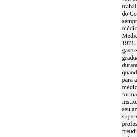
traba
do Co
sempr
médic
Medic
1971, 
gastr
gradu
duran
quand
para 
médic
forma
instit
seu an
super
profes
freudi