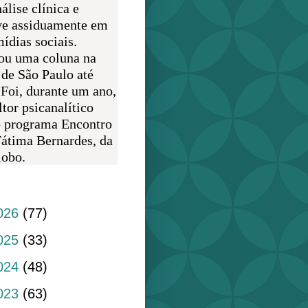
álise clínica e
ve assiduamente em
ídias sociais.
ou uma coluna na
 de São Paulo até
 Foi, durante um ano,
tor psicanalítico
o programa Encontro
átima Bernardes, da
obo.
do blog
026
(77)
025
(33)
024
(48)
023
(63)