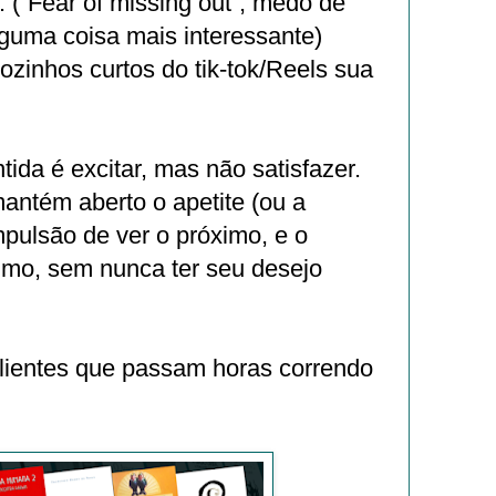
. (“Fear of missing out”, medo de
guma coisa mais interessante)
ozinhos curtos do tik-tok/Reels sua
tida é excitar, mas não satisfazer.
antém aberto o apetite (ou a
ompulsão de ver o próximo, e o
imo, sem nunca ter seu desejo
clientes que passam horas correndo