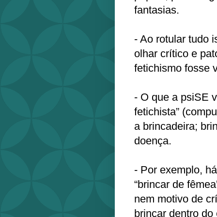
fantasias.
- Ao rotular tudo 
olhar crítico e pa
fetichismo fosse 
- O que a psiSE v
fetichista” (comp
a brincadeira; br
doença.
- Por exemplo, h
“brincar de fêmea
nem motivo de cr
brincar dentro do