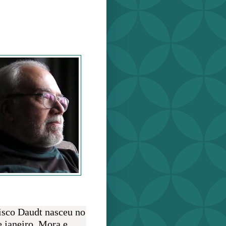
o Daudt
O AUTOR
isco Daudt nasceu no
e janeiro. Mora e