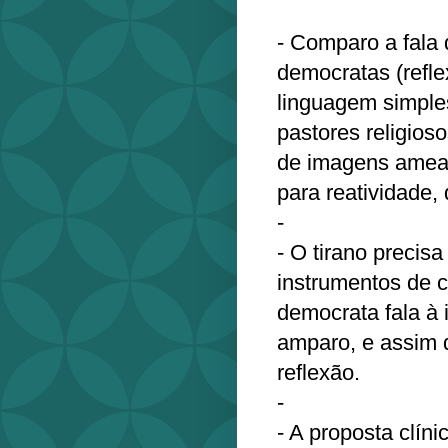
- Comparo a fala 
democratas (refl
linguagem simples
pastores religios
de imagens ameaç
para reatividade,
- ⁠
- O tirano precis
instrumentos de 
democrata fala à 
amparo, e assim 
reflexão.
- ⁠
- A proposta clíni