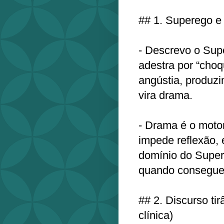
## 1. Superego e
- Descrevo o Sup
adestra por “choq
angústia, produzi
vira drama.
- Drama é o motor
impede reflexão, 
domínio do Super
quando consegue a
## 2. Discurso tir
clínica)