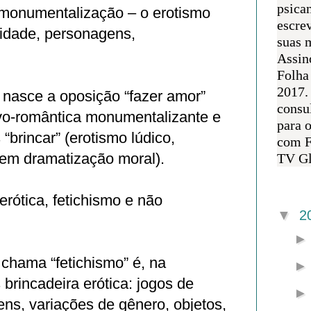
psican
monumentalização – o erotismo
escre
sidade, personagens,
suas m
Assin
Folha
2017.
 nasce a oposição “fazer amor”
consul
ivo‑romântica monumentalizante e
para 
“brincar” (erotismo lúdico,
com F
sem dramatização moral).
TV Gl
Arquivo 
erótica, fetichismo e não
▼
2
 chama “fetichismo” é, na
 brincadeira erótica: jogos de
ns, variações de gênero, objetos,