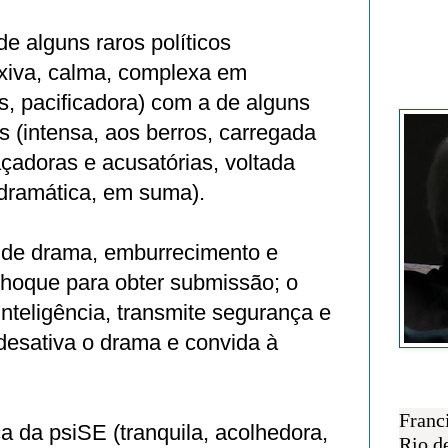
de alguns raros políticos
exiva, calma, complexa em
Francisc
, pacificadora) com a de alguns
os (intensa, aos berros, carregada
adoras e acusatórias, voltada
 dramática, em suma).
a de drama, emburrecimento e
choque para obter submissão; o
inteligência, transmite segurança e
desativa o drama e convida à
SOBRE 
Franc
ca da psiSE (tranquila, acolhedora,
Rio d