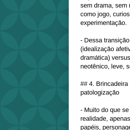
sem drama, sem 
como jogo, curio
experimentação.
- Dessa transição
(idealização afet
dramática) versus 
neotênico, leve, 
## 4. Brincadeira 
patologização
- Muito do que se
realidade, apenas
papéis, personage