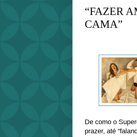
“FAZER A
CAMA”
De como o Supere
prazer, até “falan