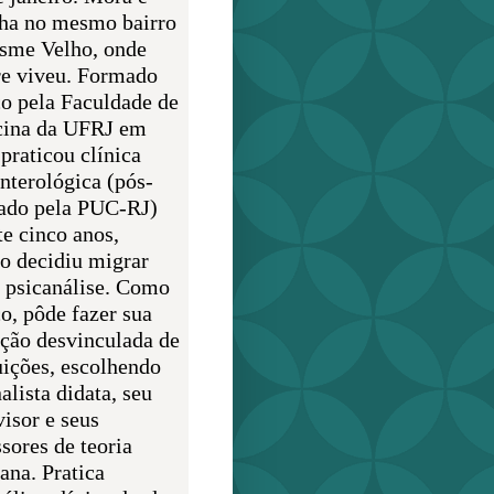
lha no mesmo bairro
sme Velho, onde
e viveu. Formado
o pela Faculdade de
ina da UFRJ em
praticou clínica
enterológica (pós-
ado pela PUC-RJ)
te cinco anos,
o decidiu migrar
a psicanálise. Como
o, pôde fazer sua
ção desvinculada de
uições, escolhendo
alista didata, seu
visor e seus
sores de teoria
ana. Pratica