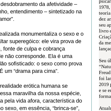
psican
 desdobramento da afetividade –
1978,
nho, entendimento – sintetizado na
teoria
amor”.
dez a
seu a
livro 
ealizada monumentaliza o sexo e o
Criaçã
tar superegóico: ele vira prova de
da me
, fonte de culpa e cobrança
lança
de não corresponde. Ela é uma
Seu úl
ão sofisticado: o sexo como prova
“Natu
 É um “drama para cima”.
Freud
foi l
2019 
 realidade erótica humana se
e se 
essa maravilha da nossa espécie,
forma 
a pela vida afora, característica do
no sexo, em essência, “brinca‑se”,
Atual