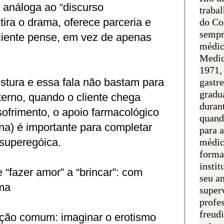
análoga ao “discurso
traba
tira o drama, oferece parceria e
do Co
sempr
ciente pense, em vez de apenas
médic
Medic
1971, 
stura e essa fala não bastam para
gastr
gradu
terno, quando o cliente chega
duran
ofrimento, o apoio farmacológico
quand
na) é importante para completar
para 
ssuperegóica.
médic
forma
instit
 “fazer amor” a “brincar”: com
seu an
ma
super
profes
freudi
ação comum: imaginar o erotismo