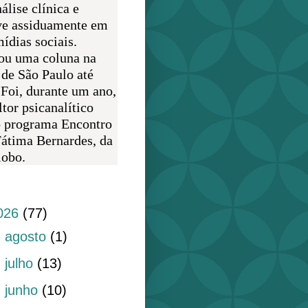
álise clínica e
ve assiduamente em
ídias sociais.
ou uma coluna na
 de São Paulo até
 Foi, durante um ano,
tor psicanalítico
o programa Encontro
átima Bernardes, da
obo.
do blog
026
(77)
►
agosto
(1)
►
julho
(13)
►
junho
(10)