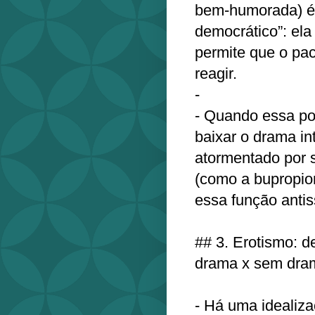
bem‑humorada) é 
democrático”: ela 
permite que o pa
reagir.
- ⁠
- Quando essa po
baixar o drama in
atormentado por s
(como a bupropio
essa função anti
## 3. Erotismo: de
drama x sem dra
- Há uma idealiz