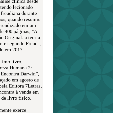
álise clínica desde
 tendo lecionado
 freudiana durante
nos, quando resumiu
prendizado em um
de 400 páginas, "A
o Original: a teoria
nte segundo Freud",
do em 2017.
timo livro,
reza Humana 2:
 Encontra Darwin”,
ançado em agosto de
pela Editora 7Letras,
encontra à venda em
de livro físico.
mente exerce