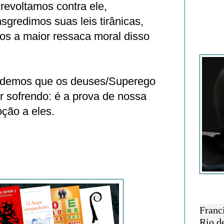
evoltamos contra ele,
sgredimos suas leis tirânicas,
 a maior ressaca moral disso
Francisc
endemos que os deuses/Superego
r sofrendo: é a prova de nossa
ção a eles.
SOBRE 
Franc
Rio d