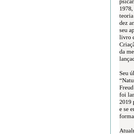
psican
1978,
teoria
dez a
seu a
livro 
Criaçã
da me
lança
Seu úl
“Natu
Freud
foi l
2019 
e se 
forma 
Atual