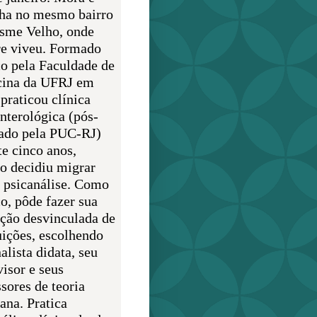
lha no mesmo bairro
sme Velho, onde
e viveu. Formado
o pela Faculdade de
ina da UFRJ em
praticou clínica
enterológica (pós-
ado pela PUC-RJ)
te cinco anos,
o decidiu migrar
a psicanálise. Como
o, pôde fazer sua
ção desvinculada de
uições, escolhendo
alista didata, seu
visor e seus
sores de teoria
ana. Pratica