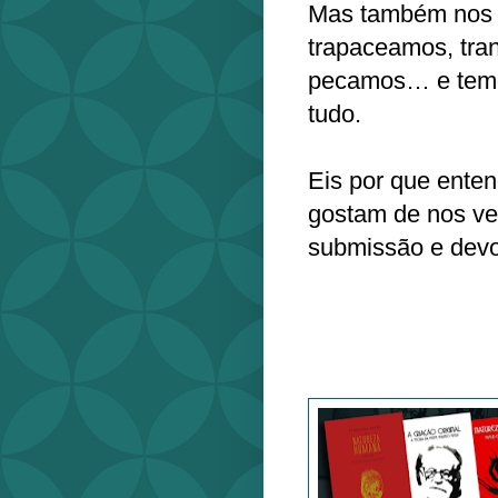
Mas também nos r
trapaceamos, tran
pecamos… e temos
tudo.
Eis por que ent
gostam de nos ve
submissão e devo