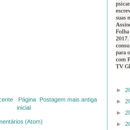
psican
escre
suas m
Assin
Folha
2017.
consul
para 
com F
TV Gl
Arquivo 
►
2
cente
Página
Postagem mais antiga
►
2
inicial
►
2
mentários (Atom)
►
2