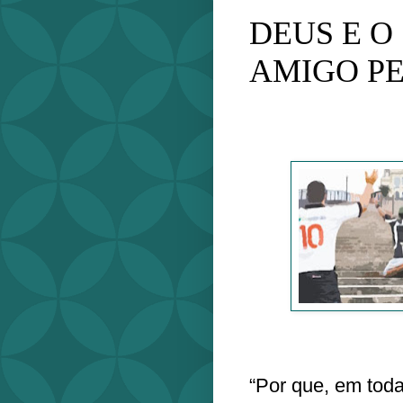
DEUS E O
AMIGO P
“Por que, em tod