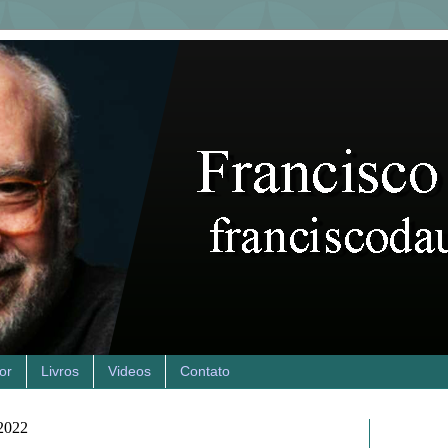
or
Livros
Videos
Contato
 2022