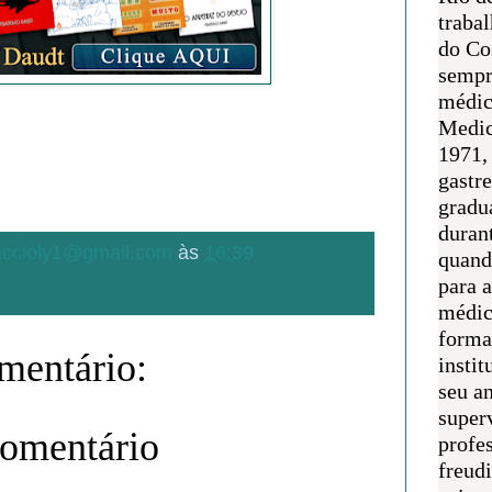
traba
do Co
sempr
médic
Medic
1971, 
gastr
gradu
duran
.accioly1@gmail.com
às
16:39
quand
para 
médic
forma
entário:
instit
seu an
super
comentário
profes
freudi