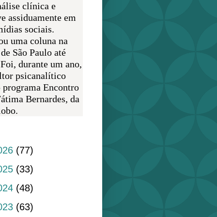
álise clínica e
ve assiduamente em
ídias sociais.
ou uma coluna na
 de São Paulo até
 Foi, durante um ano,
tor psicanalítico
o programa Encontro
átima Bernardes, da
obo.
do blog
026
(77)
025
(33)
024
(48)
023
(63)