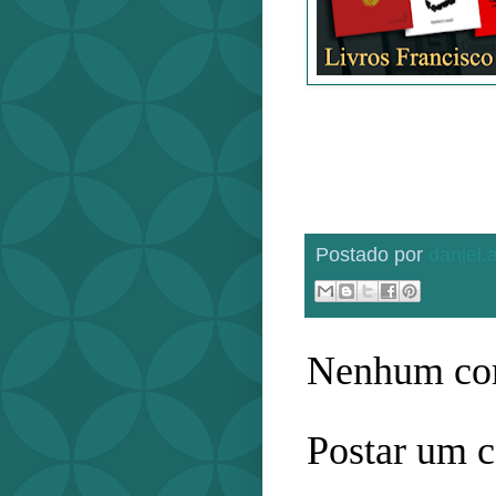
Postado por
daniel
Nenhum com
Postar um 