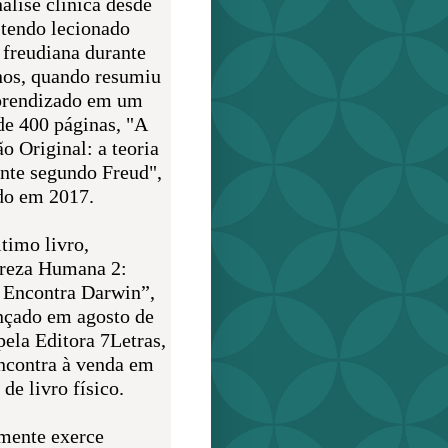
álise clínica desde
 tendo lecionado
 freudiana durante
nos, quando resumiu
prendizado em um
de 400 páginas, "A
o Original: a teoria
nte segundo Freud",
do em 2017.
timo livro,
reza Humana 2:
 Encontra Darwin”,
ançado em agosto de
pela Editora 7Letras,
encontra à venda em
de livro físico.
mente exerce