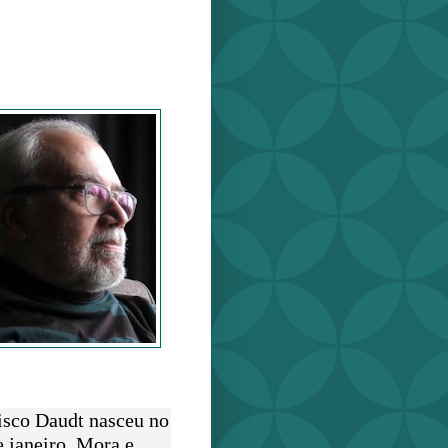
o Daudt
O AUTOR
isco Daudt nasceu no
e janeiro. Mora e