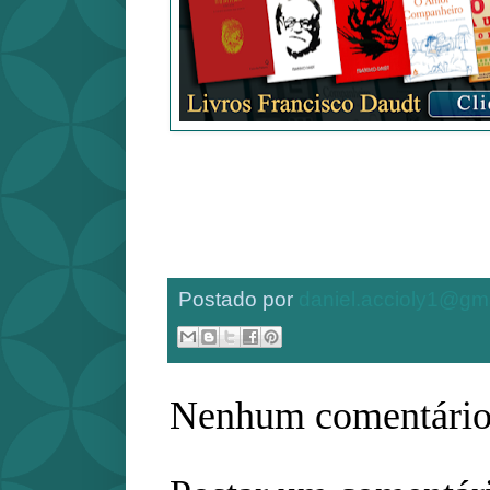
Postado por
daniel.accioly1@gm
Nenhum comentário