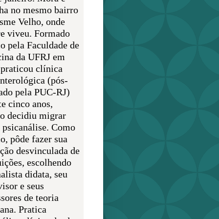
lha no mesmo bairro
sme Velho, onde
e viveu. Formado
o pela Faculdade de
ina da UFRJ em
praticou clínica
enterológica (pós-
ado pela PUC-RJ)
te cinco anos,
o decidiu migrar
a psicanálise. Como
o, pôde fazer sua
ção desvinculada de
uições, escolhendo
alista didata, seu
visor e seus
sores de teoria
ana. Pratica