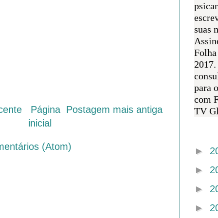
psican
escre
suas m
Assin
Folha
2017.
consul
para 
com F
cente
Página
Postagem mais antiga
TV Gl
inicial
Arquivo 
mentários (Atom)
►
2
►
2
►
2
►
2