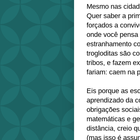
Mesmo nas cidade
Quer saber a pri
forçados a conviv
onde você pensa 
estranhamento co
trogloditas são c
tribos, e fazem e
fariam: caem na p
Eis porque as esc
aprendizado da co
obrigações sociai
matemáticas e geo
distância, creio 
(mas isso é assun