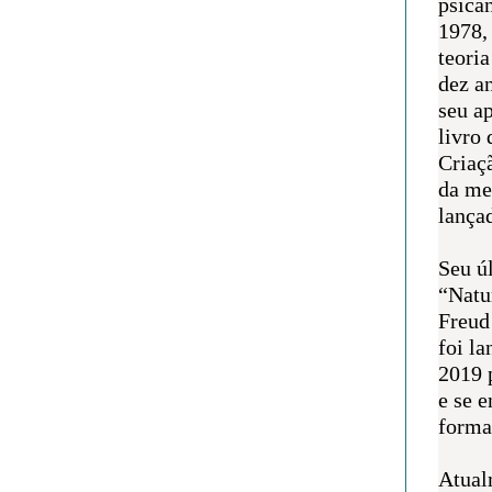
psican
1978,
teoria
dez a
seu a
livro 
Criaçã
da me
lança
Seu úl
“Natu
Freud
foi l
2019 
e se 
forma 
Atual