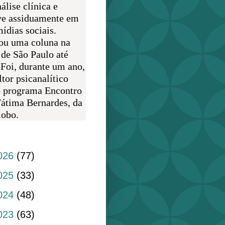
álise clínica e
ve assiduamente em
ídias sociais.
ou uma coluna na
 de São Paulo até
 Foi, durante um ano,
tor psicanalítico
o programa Encontro
átima Bernardes, da
obo.
do blog
026
(77)
025
(33)
024
(48)
023
(63)