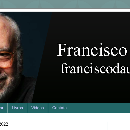
or
Livros
Videos
Contato
 2022