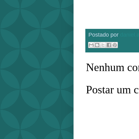
Postado por
daniel
Nenhum com
Postar um 