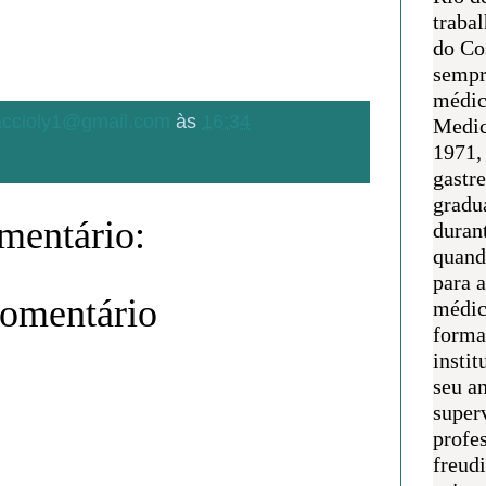
traba
do Co
sempr
médic
.accioly1@gmail.com
às
16:34
Medic
1971, 
gastr
gradu
entário:
duran
quand
para 
comentário
médic
forma
instit
seu an
super
profes
freudi