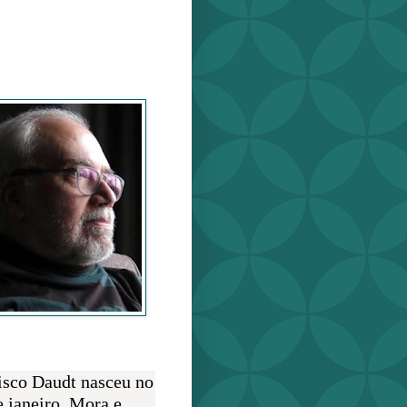
o Daudt
O AUTOR
isco Daudt nasceu no
e janeiro. Mora e