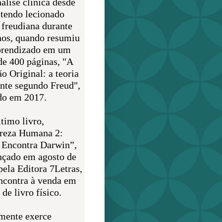
álise clínica desde
 tendo lecionado
 freudiana durante
nos, quando resumiu
prendizado em um
de 400 páginas, "A
o Original: a teoria
nte segundo Freud",
do em 2017.
timo livro,
reza Humana 2:
 Encontra Darwin”,
ançado em agosto de
pela Editora 7Letras,
encontra à venda em
de livro físico.
mente exerce