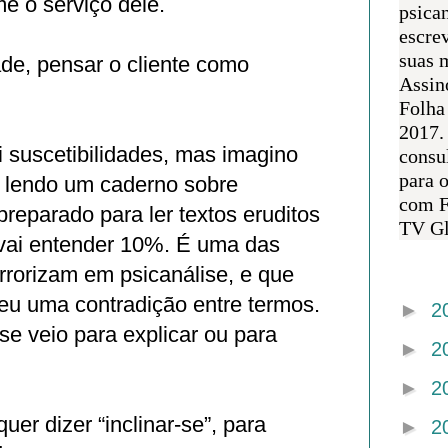
e o serviço dele.
psican
escre
suas m
ade, pensar o cliente como
Assin
Folha
2017.
ri suscetibilidades, mas imagino
consul
para 
á lendo um caderno sobre
com F
preparado para ler textos eruditos
TV Gl
vai entender 10%. É uma das
rrorizam em psicanálise, e que
Arquivo 
u uma contradição entre termos.
►
2
ise veio para explicar ou para
►
2
►
2
quer dizer “inclinar-se”, para
►
2