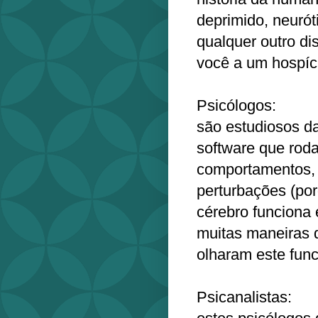
deprimido, neurót
qualquer outro di
você a um hospíc
Psicólogos:
são estudiosos da
software que rod
comportamentos,
perturbações (po
cérebro funciona 
muitas maneiras d
olharam este fun
Psicanalistas: