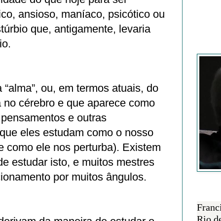
ico, ansioso, maníaco, psicótico ou
stúrbio que, antigamente, levaria
io.
Francisc
 “alma”, ou, em termos atuais, do
a no cérebro e que aparece como
 pensamentos e outras
rque eles estudam como o nosso
e como ele nos perturba). Existem
e estudar isto, e muitos mestres
cionamento por muitos ângulos.
SOBRE 
Franc
Rio d