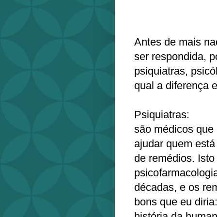
Antes de mais na
ser respondida, p
psiquiatras, psicó
qual a diferença 
Psiquiatras:
são médicos que 
ajudar quem está
de remédios. Isto
psicofarmacologi
décadas, e os re
bons que eu diri
história da human