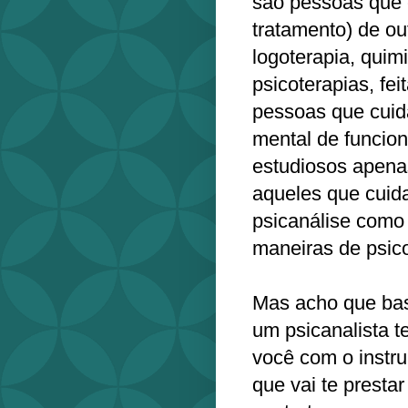
são pessoas que c
tratamento) de out
logoterapia, quimi
psicoterapias, fe
pessoas que cuid
mental de funcion
estudiosos apenas
aqueles que cuid
psicanálise como
maneiras de psico
Mas acho que bas
um psicanalista t
você com o instr
que vai te presta