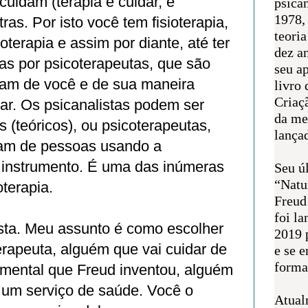
uidam (terapia é cuidar, é
psican
1978,
ras. Por isto você tem fisioterapia,
teoria
oterapia e assim por diante, até ter
dez a
itas por psicoterapeutas, que são
seu a
am de você e de sua maneira
livro 
Criaçã
ar. Os psicanalistas podem ser
da me
 (teóricos), ou psicoterapeutas,
lança
am de pessoas usando a
 instrumento. É uma das inúmeras
Seu úl
“Natu
terapia.
Freud
foi l
ta. Meu assunto é como escolher
2019 
erapeuta, alguém que vai cuidar de
e se 
forma 
umental que Freud inventou, alguém
r um serviço de saúde. Você o
Atual