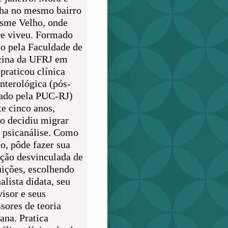
lha no mesmo bairro
sme Velho, onde
e viveu. Formado
o pela Faculdade de
ina da UFRJ em
praticou clínica
enterológica (pós-
ado pela PUC-RJ)
te cinco anos,
o decidiu migrar
a psicanálise. Como
o, pôde fazer sua
ção desvinculada de
uições, escolhendo
alista didata, seu
visor e seus
sores de teoria
ana. Pratica