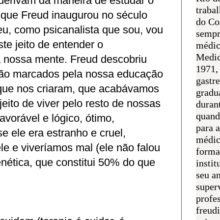
 derivam da maneira de estudar o
traba
 que Freud inaugurou no século
do Co
eu, como psicanalista que sou, vou
sempr
te jeito de entender o
médic
Medic
 nossa mente. Freud descobriu
1971, 
tão marcados pela nossa educação
gastr
que nos criaram, que acabávamos
gradu
jeito de viver pelo resto de nossas
duran
quand
favorável e lógico, ótimo,
para 
e ele era estranho e cruel,
médic
le e viveríamos mal (ele não falou
forma
nética, que constitui 50% do que
instit
seu an
super
profes
freudi