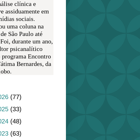
álise clínica e
ve assiduamente em
ídias sociais.
ou uma coluna na
 de São Paulo até
 Foi, durante um ano,
tor psicanalítico
o programa Encontro
átima Bernardes, da
obo.
do blog
026
(77)
025
(33)
024
(48)
023
(63)