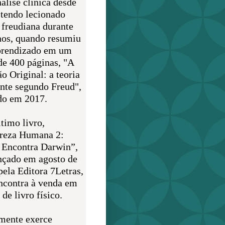
álise clínica desde
 tendo lecionado
 freudiana durante
nos, quando resumiu
prendizado em um
de 400 páginas, "A
o Original: a teoria
nte segundo Freud",
do em 2017.
timo livro,
reza Humana 2:
 Encontra Darwin”,
ançado em agosto de
pela Editora 7Letras,
encontra à venda em
de livro físico.
mente exerce