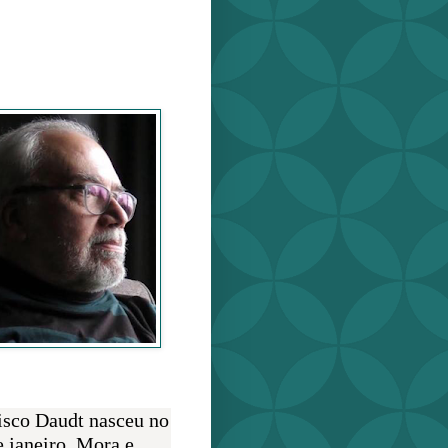
o Daudt
O AUTOR
isco Daudt nasceu no
e janeiro. Mora e