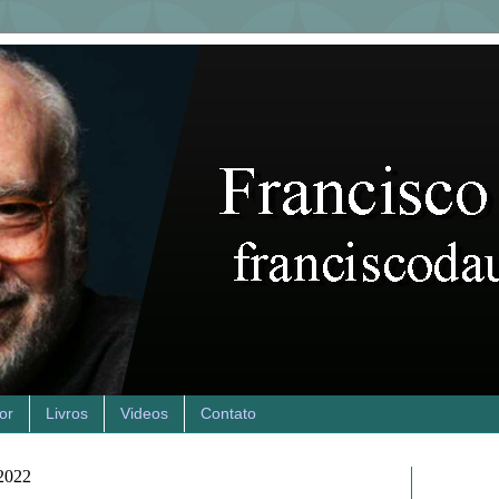
or
Livros
Videos
Contato
 2022