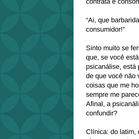
contrata e consom
“Ai, que barbarid
consumidor!”
Sinto muito se fe
que, se você est
psicanálise, está 
de que você não 
coisas que me ho
sempre me parece
Afinal, a psicanál
confundir?
Clínica: do latim, 