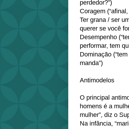
perdedor?”)
Coragem (“afinal
Ter grana / ser u
querer se você fo
Desempenho (“te
performar, tem qu
Dominação (“tem 
manda”)
Antimodelos
O principal anti
homens é a mulhe
mulher”, diz o Su
Na infância, “mar