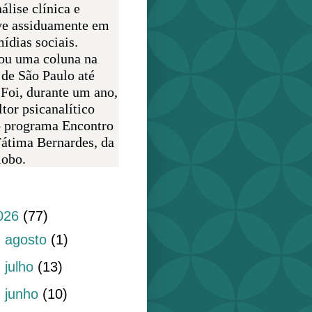
álise clínica e
ve assiduamente em
ídias sociais.
ou uma coluna na
 de São Paulo até
 Foi, durante um ano,
tor psicanalítico
o programa Encontro
átima Bernardes, da
obo.
do blog
026
(77)
►
agosto
(1)
►
julho
(13)
►
junho
(10)