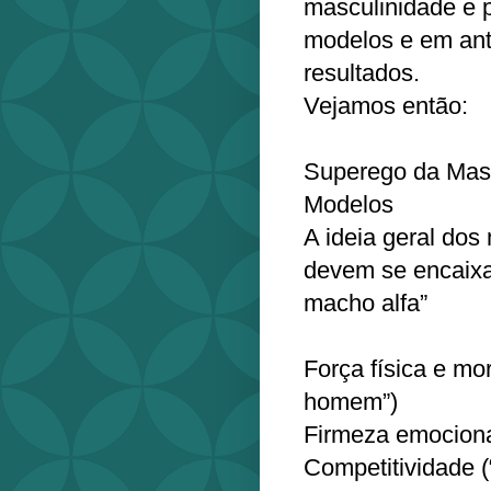
masculinidade e 
modelos e em ant
resultados.
Vejamos então:
Superego da Mas
Modelos
A ideia geral do
devem se encaixar
macho alfa”
Força física e mo
homem”)
Firmeza emociona
Competitividade 