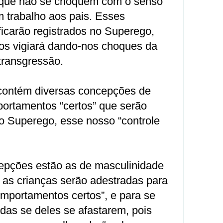
que não se choquem com o senso
trabalho aos pais. Esses
icarão registrados no Superego,
 os vigiará dando-nos choques da
transgressão.
ontém diversas concepções de
portamentos “certos” que serão
 o Superego, esse nosso “controle
epções estão as de masculinidade
: as crianças serão adestradas para
omportamentos certos”, e para se
das se deles se afastarem, pois