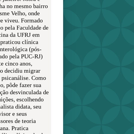
lha no mesmo bairro
sme Velho, onde
e viveu. Formado
o pela Faculdade de
ina da UFRJ em
praticou clínica
enterológica (pós-
ado pela PUC-RJ)
te cinco anos,
o decidiu migrar
a psicanálise. Como
o, pôde fazer sua
ção desvinculada de
uições, escolhendo
alista didata, seu
visor e seus
sores de teoria
ana. Pratica