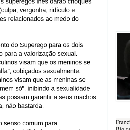
s superegos lhes darão choques
culpa, vergonha, ridículo e
les relacionados ao medo do
Francisc
nto do Superego para os dois
o para a valorização sexual.
ulinos visam que os meninos se
lfa”, cobiçados sexualmente.
inos visam que as meninas se
mem só”, inibindo a sexualidade
las possam garantir a seus machos
a, não bastarda.
SOBRE 
Franc
o senso comum para
Rio d