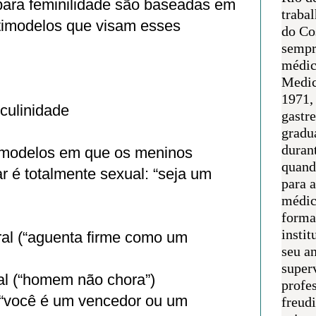
para feminilidade são baseadas em
traba
imodelos que visam esses
do Co
sempr
médic
Medic
1971, 
culinidade
gastr
gradu
duran
s modelos em que os meninos
quand
 é totalmente sexual: “seja um
para 
médic
forma
instit
ral (“aguenta firme como um
seu an
super
l (“homem não chora”)
profes
(“você é um vencedor ou um
freudi