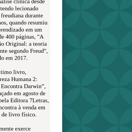
álise clínica desde
 tendo lecionado
 freudiana durante
nos, quando resumiu
prendizado em um
de 400 páginas, "A
o Original: a teoria
nte segundo Freud",
do em 2017.
timo livro,
reza Humana 2:
 Encontra Darwin”,
ançado em agosto de
pela Editora 7Letras,
encontra à venda em
de livro físico.
mente exerce