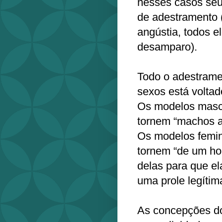
nesses casos seu
de adestramento (
angústia, todos e
desamparo).
Todo o adestrame
sexos está voltad
Os modelos masc
tornem “machos a
Os modelos femin
tornem “de um ho
delas para que e
uma prole legítim
As concepções d