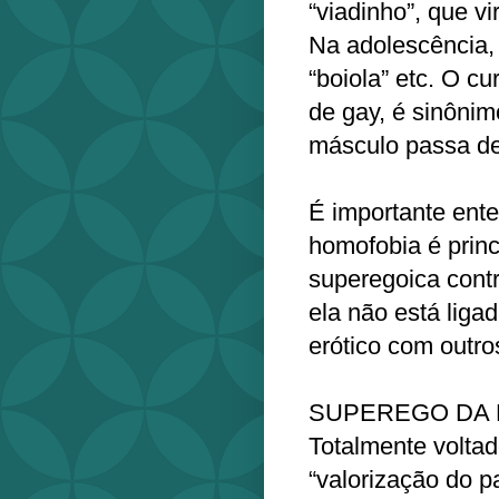
“viadinho”, que vi
Na adolescência,
“boiola” etc. O c
de gay, é sinôni
másculo passa de
É importante ente
homofobia é prin
superegoica contr
ela não está liga
erótico com outr
SUPEREGO DA 
Totalmente voltad
“valorização do 