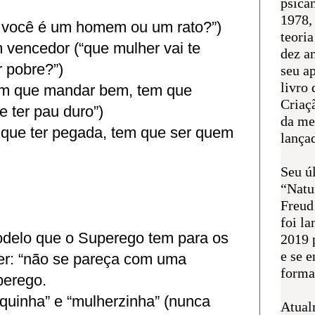
psican
1978,
, você é um homem ou um rato?”)
teoria
m vencedor (“que mulher vai te
dez a
r pobre?”)
seu a
livro 
m que mandar bem, tem que
Criaçã
e ter pau duro”)
da me
que ter pegada, tem que ser quem
lança
Seu úl
“Natu
Freud
foi l
modelo que o Superego tem para os
2019 
e se 
r: “não se pareça com uma
forma 
perego.
iquinha” e “mulherzinha” (nunca
Atual