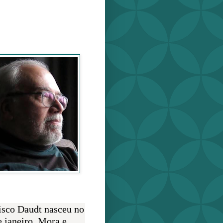
o Daudt
O AUTOR
isco Daudt nasceu no
e janeiro. Mora e