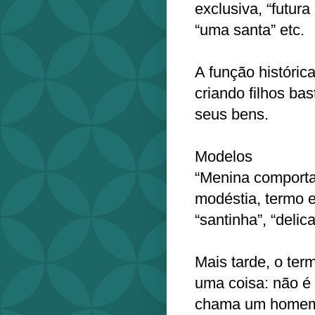
exclusiva, “futur
“uma santa” etc.
A função histórica
criando filhos ba
seus bens.
Modelos
“Menina comportad
modéstia, termo e
“santinha”, “delic
Mais tarde, o ter
uma coisa: não é
chama um homem 