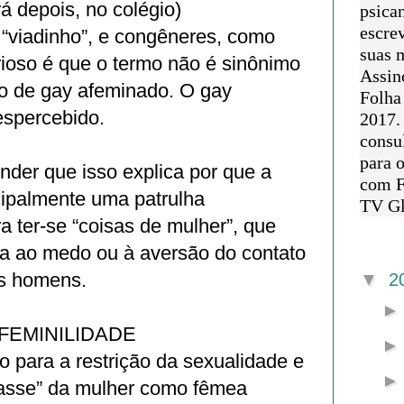
rá depois, no colégio)
psican
escre
 “viadinho”, e congêneres, como
suas m
urioso é que o termo não é sinônimo
Assin
mo de gay afeminado. O gay
Folha
spercebido.
2017.
consul
para 
nder que isso explica por que a
com F
cipalmente uma patrulha
TV Gl
a ter-se “coisas de mulher”, que
da ao medo ou à aversão do contato
Arquivo 
os homens.
▼
2
FEMINILIDADE
o para a restrição da sexualidade e
passe” da mulher como fêmea