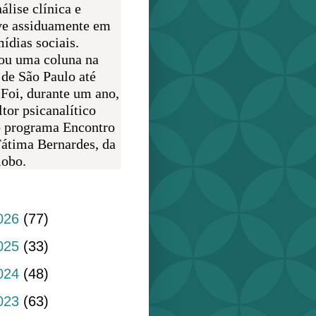
álise clínica e
ve assiduamente em
ídias sociais.
ou uma coluna na
 de São Paulo até
 Foi, durante um ano,
tor psicanalítico
o programa Encontro
átima Bernardes, da
obo.
do blog
026
(77)
025
(33)
024
(48)
023
(63)