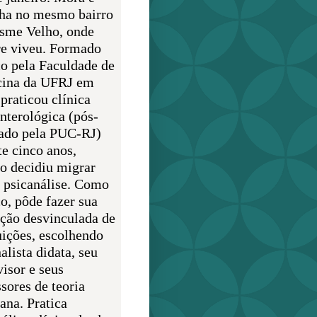
lha no mesmo bairro
sme Velho, onde
e viveu. Formado
o pela Faculdade de
ina da UFRJ em
praticou clínica
enterológica (pós-
ado pela PUC-RJ)
te cinco anos,
o decidiu migrar
a psicanálise. Como
o, pôde fazer sua
ção desvinculada de
uições, escolhendo
alista didata, seu
visor e seus
sores de teoria
ana. Pratica