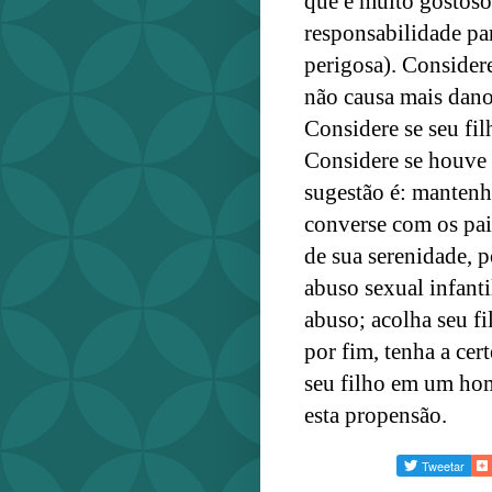
que é muito gostoso
responsabilidade pa
perigosa). Consider
não causa mais dano
Considere se seu fi
Considere se houve 
sugestão é: mantenh
converse com os pai
de sua serenidade, p
abuso sexual infanti
abuso; acolha seu fi
por fim, tenha a ce
seu filho em um hom
esta propensão.