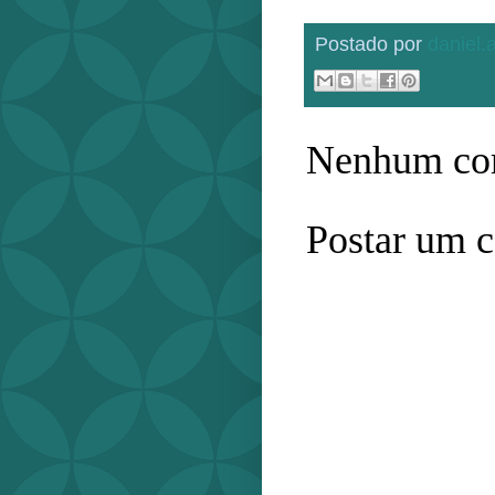
Postado por
daniel
Nenhum com
Postar um 