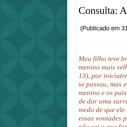
Consulta: 
(Publicado em 31
Meu filho teve b
menino mais velh
13), por iniciati
se passou, mas 
menino e os pai
de dar uma surra
medo de que ele
essas vontades 
não sei o que fa