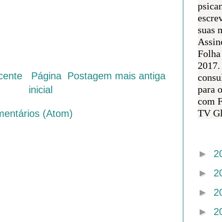
psican
escre
suas m
Assin
Folha
2017.
cente
Página
Postagem mais antiga
consul
para 
inicial
com F
TV Gl
mentários (Atom)
Arquivo 
►
2
►
2
►
2
►
2