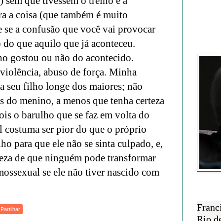
) sem que tivessem o treino e a
ra a coisa (que também é muito
e se a confusão que você vai provocar
 do que aquilo que já aconteceu.
Francisc
lho gostou ou não do acontecido.
violência, abuso de força. Minha
a seu filho longe dos maiores; não
s do menino, a menos que tenha certeza
ois o barulho que se faz em volta do
l costuma ser pior do que o próprio
lho para que ele não se sinta culpado, e,
rteza de que ninguém pode transformar
ossexual se ele não tiver nascido com
SOBRE 
Franc
Partilhar
Rio d