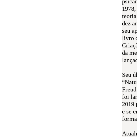
psican
1978,
teoria
dez a
seu a
livro 
Criaçã
da me
lança
Seu úl
“Natu
Freud
foi l
2019 
e se 
forma 
Atual