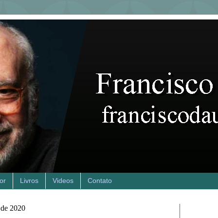
or
Livros
Videos
Contato
o de 2020