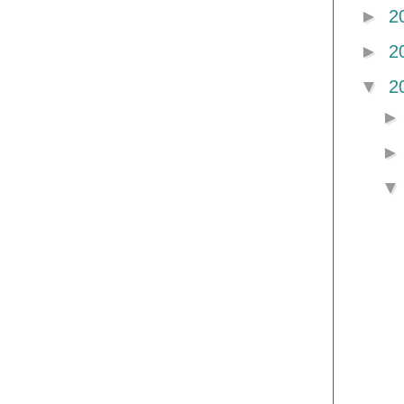
►
2
►
2
▼
2