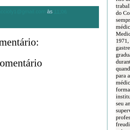
traba
.accioly1@gmail.com
às
11:06
do Co
sempr
médic
Medic
entário:
1971, 
gastr
gradu
comentário
duran
quand
para 
médic
forma
instit
seu an
super
profes
freudi