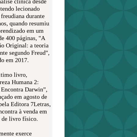
álise clínica desde
 tendo lecionado
 freudiana durante
nos, quando resumiu
prendizado em um
de 400 páginas, "A
o Original: a teoria
nte segundo Freud",
do em 2017.
timo livro,
reza Humana 2:
 Encontra Darwin”,
ançado em agosto de
pela Editora 7Letras,
encontra à venda em
de livro físico.
mente exerce