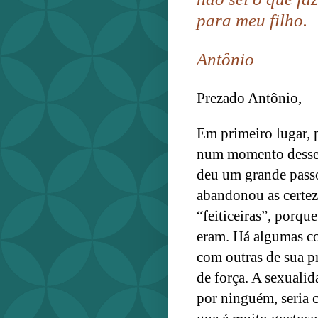
para meu filho.
Antônio
Prezado Antônio,
Em primeiro lugar, p
num momento desses
deu um grande passo
abandonou as certez
“feiticeiras”, porqu
eram.
Há algumas co
com outras de sua pr
de força. A sexualid
por ninguém, seria c