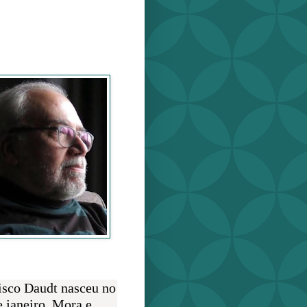
o Daudt
O AUTOR
isco Daudt nasceu no
e janeiro. Mora e