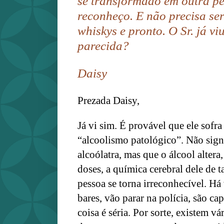
se transformado em outra pe
reconheço. E não precisa se
whiskys e pronto. O Sr. já v
parecida?
Daisy
Prezada Daisy,
Já vi sim. É provável que ele sof
“alcoolismo patológico”. Não sign
alcoólatra, mas que o álcool alte
doses, a química cerebral dele de ta
pessoa se torna irreconhecível.
Há 
bares, vão parar na polícia, são ca
coisa é séria. Por sorte, existem v