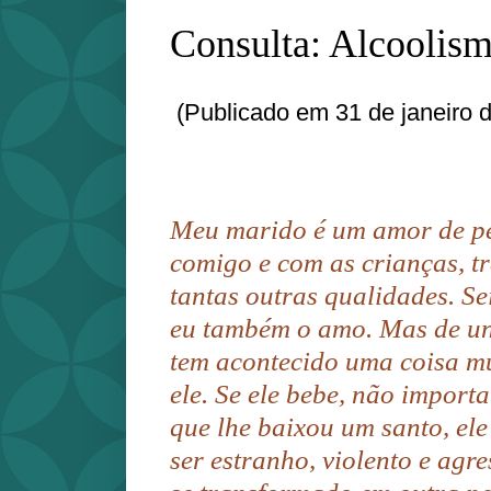
Consulta: Alcoolism
(Publicado em 31 de janeiro 
Meu marido é um amor de pe
comigo e com as crianças, t
tantas outras qualidades. Se
eu também o amo. Mas de un
tem acontecido uma coisa m
ele. Se ele bebe, não importa
que lhe baixou um santo, el
ser estranho, violento e agre