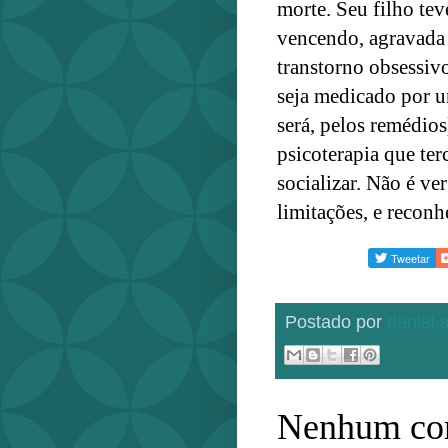
morte. Seu filho te
vencendo, agravada
transtorno obsessivo
seja medicado por u
será, pelos remédio
psicoterapia que terc
socializar. Não é v
limitações, e reconh
Postado por
daniel
Nenhum com