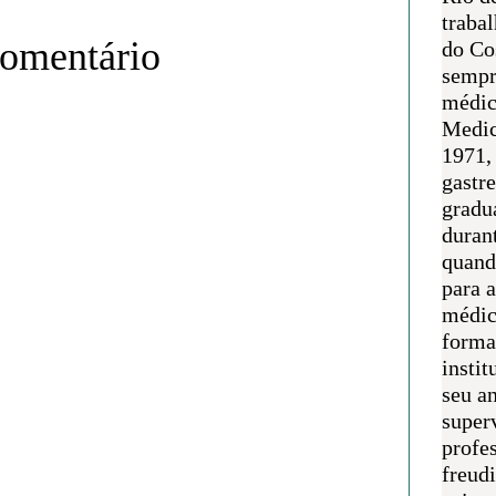
traba
comentário
do Co
sempr
médic
Medic
1971, 
gastr
gradu
duran
quand
para 
médic
forma
instit
seu an
super
profes
freudi