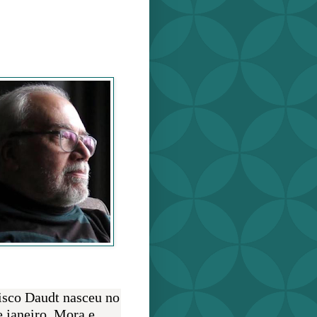
o Daudt
O AUTOR
isco Daudt nasceu no
e janeiro. Mora e