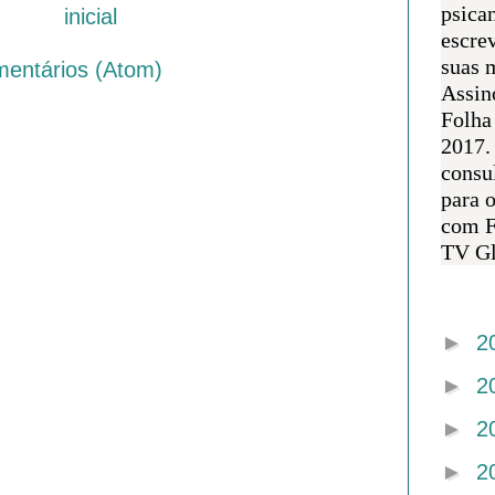
psican
inicial
escre
suas m
mentários (Atom)
Assin
Folha
2017.
consul
para 
com F
TV Gl
Arquivo 
►
2
►
2
►
2
►
2