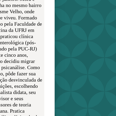
lha no mesmo bairro
sme Velho, onde
e viveu. Formado
o pela Faculdade de
ina da UFRJ em
praticou clínica
enterológica (pós-
ado pela PUC-RJ)
te cinco anos,
o decidiu migrar
a psicanálise. Como
o, pôde fazer sua
ção desvinculada de
uições, escolhendo
alista didata, seu
visor e seus
sores de teoria
ana. Pratica