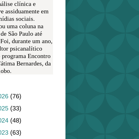
álise clínica e
ve assiduamente em
ídias sociais.
ou uma coluna na
 de São Paulo até
 Foi, durante um ano,
tor psicanalítico
o programa Encontro
átima Bernardes, da
obo.
do blog
026
(76)
025
(33)
024
(48)
023
(63)