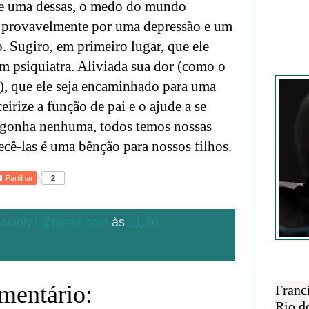
ve uma dessas, o medo do mundo
 provavelmente por uma depressão e um
. Sugiro, em primeiro lugar, que ele
m psiquiatra. Aliviada sua dor (como o
Francisc
s), que ele seja encaminhado para uma
eirize a função de pai e o ajude a se
ergonha nenhuma, todos temos nossas
ecê-las é uma bênção para nossos filhos.
Partilhar
2
.accioly1@gmail.com
às
11:36
SOBRE 
entário:
Franc
Rio d