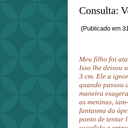
Consulta: 
(Publicado em 31
Meu filho foi at
Isso lhe deixou 
3 cm. Ele a igno
quando passou a
maneira exagera
as meninas, iam
fantasma da ópe
ponto de tentar 
sucedido e entro