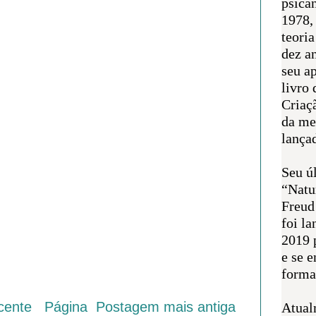
psican
1978,
teoria
dez a
seu a
livro 
Criaçã
da me
lança
Seu úl
“Natu
Freud
foi l
2019 
e se 
forma 
cente
Página
Postagem mais antiga
Atual