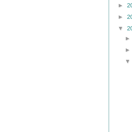
►
2
►
2
▼
2