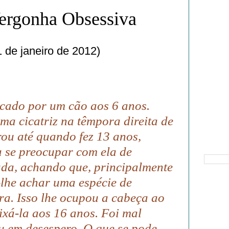
Vergonha Obsessiva
 de janeiro de 2012)
acado por um cão aos 6 anos.
uma cicatriz na têmpora direita de
rou até quando fez 13 anos,
Pesquisa
 se preocupar com ela de
da, achando que, principalmente
-lhe achar uma espécie de
ra. Isso lhe ocupou a cabeça ao
lixá-la aos 16 anos. Foi mal
u em desespero. O que se pode