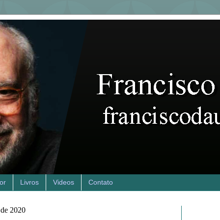
or
Livros
Videos
Contato
o de 2020