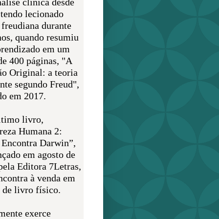
álise clínica desde
 tendo lecionado
 freudiana durante
nos, quando resumiu
prendizado em um
de 400 páginas, "A
o Original: a teoria
nte segundo Freud",
do em 2017.
timo livro,
reza Humana 2:
 Encontra Darwin”,
ançado em agosto de
pela Editora 7Letras,
encontra à venda em
de livro físico.
mente exerce