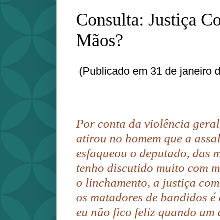
Consulta: Justiça C
Mãos?
(Publicado em 31 de janeiro 
Por conta da violência gera
atirou no homem que a assal
esfaqueou o deputado, das mi
tenho discutido muito com me
o linchamento, a justiça co
os matadores de bandidos é q
eu não fico feliz quando um