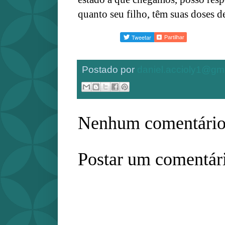
quanto seu filho, têm suas doses d
Partilhar
Postado por
daniel.accioly1@gm
Nenhum comentário
Postar um comentár