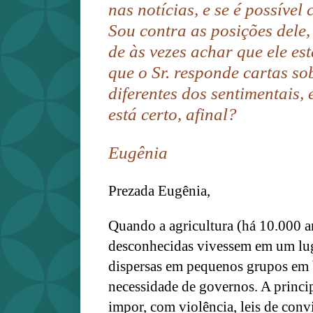
nas notícias, e se é possível 
Sou contra as posições dele
de às vezes achar que ele es
que o Sr. responde cartas so
diferentes dos sentimentais,
está certo, afinal?
Eugênia
Prezada Eugênia,
Quando a agricultura (há 10.000 a
desconhecidas vivessem em um luga
dispersas em pequenos grupos em
necessidade de governos. A princip
impor, com violência, leis de conv