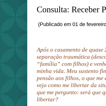
Consulta: Receber 
(Publicado em 01 de fevereir
Após o casamento de quase 
separação traumática (desco
“família” com filhos) e venh
minha vida. Meu sustento fi
pensão aos filhos, o que me
vejo como me libertar da si
que me pergunto: será que q
libertar?