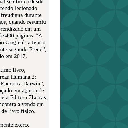
álise clínica desde
 tendo lecionado
 freudiana durante
nos, quando resumiu
prendizado em um
de 400 páginas, "A
o Original: a teoria
nte segundo Freud",
do em 2017.
timo livro,
reza Humana 2:
 Encontra Darwin”,
ançado em agosto de
pela Editora 7Letras,
encontra à venda em
de livro físico.
mente exerce