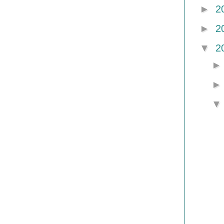
►
2
►
2
▼
2