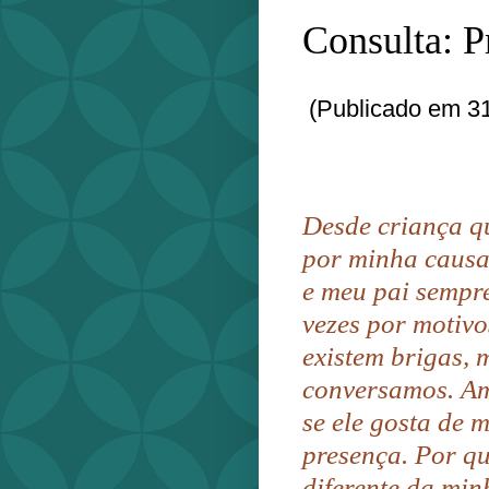
Consulta: P
(Publicado em 31
Desde criança q
por minha causa
e meu pai sempr
vezes por motivo
existem brigas, 
conversamos. Am
se ele gosta de 
presença. Por qu
diferente da mi