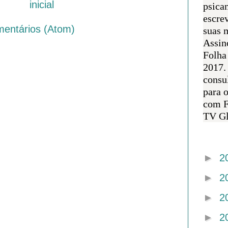
inicial
psican
escre
mentários (Atom)
suas m
Assin
Folha
2017.
consul
para 
com F
TV Gl
Arquivo 
►
2
►
2
►
2
►
2