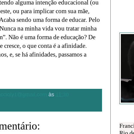
tendo alguma intenção educacional (ou
ste, ou para implicar com sua mãe,
 Acaba sendo uma forma de educar. Pelo
Nunca na minha vida vou tratar minha
Francisc
im”. Não é uma forma de educação? De
e cresce, o que conta é a afinidade.
os, e, se há afinidades, passamos a
.accioly1@gmail.com
às
11:30
SOBRE 
entário:
Franc
Rio d