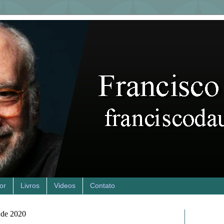
or
Livros
Videos
Contato
o de 2020