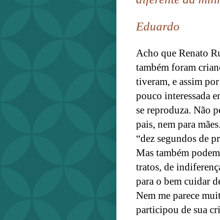
Eduardo
Acho que Renato Ru
também foram crianç
tiveram, e assim po
pouco interessada em
se reproduza. Não p
pais, nem para mães
“dez segundos de pr
Mas também podem se
tratos, de indiferen
para o bem cuidar de
Nem me parece muito
participou de sua c