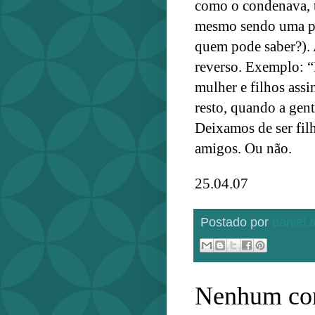
como o condenava, 
mesmo sendo uma pe
quem pode saber?).
reverso. Exemplo: “
mulher e filhos ass
resto, quando a gent
Deixamos de ser filh
amigos. Ou não.
25.04.07
Postado por
daniel
Nenhum com