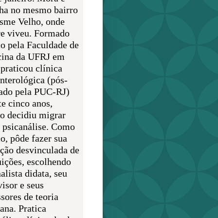
lha no mesmo bairro
sme Velho, onde
e viveu. Formado
o pela Faculdade de
ina da UFRJ em
praticou clínica
enterológica (pós-
ado pela PUC-RJ)
te cinco anos,
o decidiu migrar
a psicanálise. Como
o, pôde fazer sua
ção desvinculada de
uições, escolhendo
alista didata, seu
visor e seus
sores de teoria
ana. Pratica