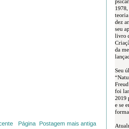
psican
1978,
teoria
dez a
seu a
livro 
Criaçã
da me
lança
Seu úl
“Natu
Freud
foi l
2019 
e se 
forma 
cente
Página
Postagem mais antiga
Atual