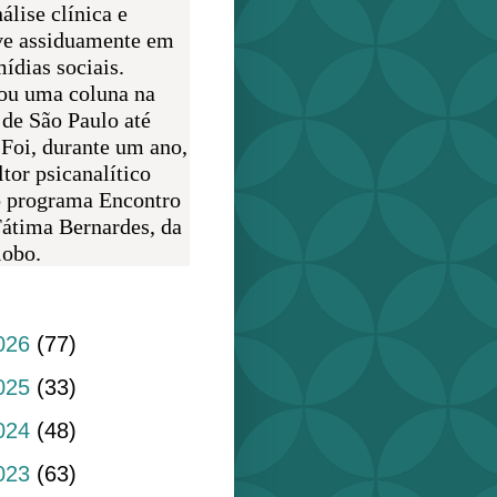
álise clínica e
ve assiduamente em
ídias sociais.
ou uma coluna na
 de São Paulo até
 Foi, durante um ano,
tor psicanalítico
o programa Encontro
átima Bernardes, da
obo.
do blog
026
(77)
025
(33)
024
(48)
023
(63)