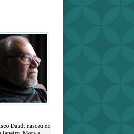
o Daudt
O AUTOR
isco Daudt nasceu no
e janeiro. Mora e