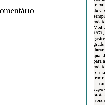
traba
comentário
do Co
sempr
médic
Medic
1971, 
gastr
gradu
duran
quand
para 
médic
forma
instit
seu an
super
profes
freudi