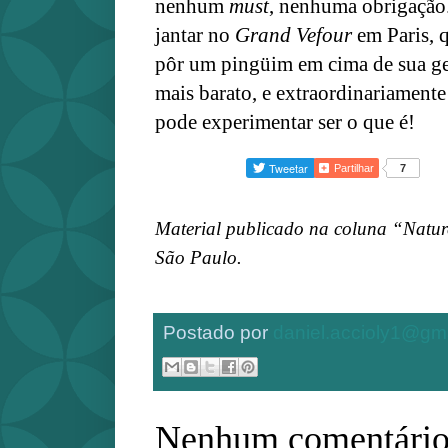
nenhum
must
, nenhuma obrigação
jantar no
Grand Vefour
em Paris, 
pôr um pingüim em cima de sua gel
mais barato, e extraordinariamente
pode experimentar ser o que é!
Partilhar
7
Material publicado na coluna “Natu
São Paulo.
Postado por
daniel.accioly1@gm
Nenhum comentário