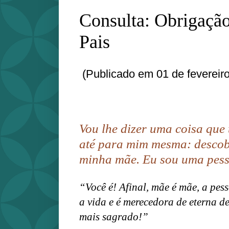
Consulta: Obrigação
Pais
(Publicado em 01 de fevereir
Vou lhe dizer uma coisa que
até para mim mesma: descob
minha mãe. Eu sou uma pess
“Você é! Afinal, mãe é mãe, a pes
a vida e é merecedora de eterna 
mais sagrado!”