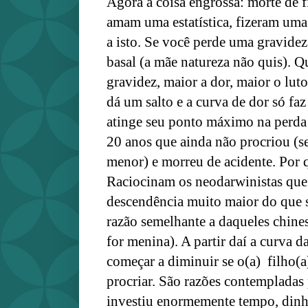
Agora a coisa engrossa: morte de f
amam uma estatística, fizeram uma
a isto. Se você perde uma gravidez 
basal (a mãe natureza não quis). 
gravidez, maior a dor, maior o lut
dá um salto e a curva de dor só faz 
atinge seu ponto máximo na perd
20 anos que ainda não procriou (se 
menor) e morreu de acidente. Por
Raciocinam os neodarwinistas que
descendência muito maior do que 
razão semelhante a daqueles chine
for menina). A partir daí a curva da
começar a diminuir se o(a) filho(
procriar. São razões contempladas
investiu enormemente tempo, dinhe