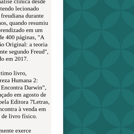
álise clínica desde
 tendo lecionado
 freudiana durante
nos, quando resumiu
prendizado em um
de 400 páginas, "A
o Original: a teoria
nte segundo Freud",
do em 2017.
timo livro,
reza Humana 2:
 Encontra Darwin”,
ançado em agosto de
pela Editora 7Letras,
encontra à venda em
de livro físico.
mente exerce