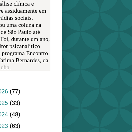
álise clínica e
ve assiduamente em
ídias sociais.
ou uma coluna na
 de São Paulo até
 Foi, durante um ano,
tor psicanalítico
o programa Encontro
átima Bernardes, da
obo.
do blog
026
(77)
025
(33)
024
(48)
023
(63)