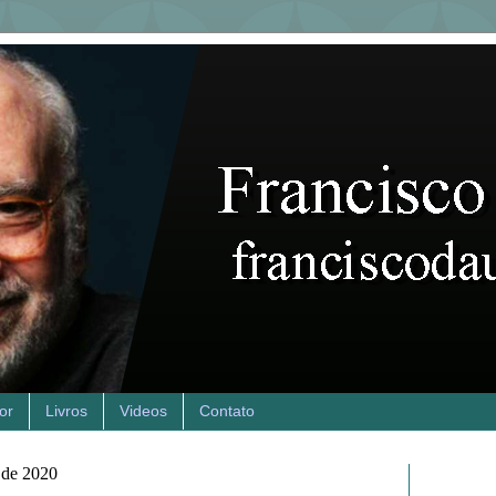
or
Livros
Videos
Contato
o de 2020