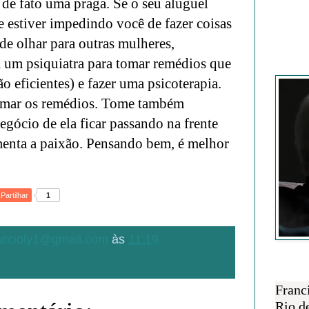
 de fato uma praga.
Se o seu aluguel
e estiver impedindo você de fazer coisas
 de olhar para outras mulheres,
 um psiquiatra para tomar remédios que
Francisc
ão eficientes) e fazer uma psicoterapia.
omar os remédios. Tome também
negócio de ela ficar passando na frente
imenta a paixão. Pensando bem, é melhor
Partilhar
1
.accioly1@gmail.com
às
11:19
SOBRE 
Franc
Rio d