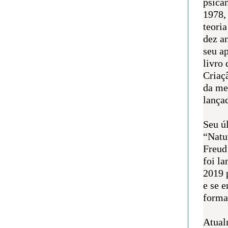
psican
1978,
teoria
dez a
seu a
livro 
Criaçã
da me
lança
Seu úl
“Natu
Freud
foi l
2019 
e se 
forma 
Atual