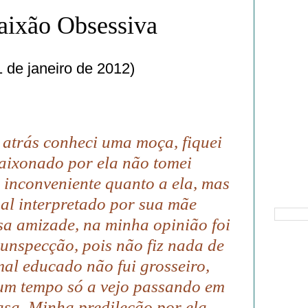
aixão Obsessiva
 de janeiro de 2012)
atrás conheci uma moça, fiquei
aixonado por ela não tomei
 inconveniente quanto a ela, mas
Pesquisa
al interpretado por sua mãe
a amizade, na minha opinião foi
cunspecção, pois não fiz nada de
mal educado não fui grosseiro,
gum tempo só a vejo passando em
asa. Minha predileção por ela