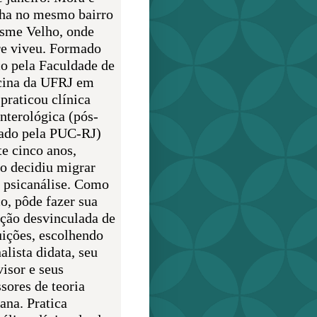
lha no mesmo bairro
sme Velho, onde
e viveu. Formado
o pela Faculdade de
ina da UFRJ em
praticou clínica
enterológica (pós-
ado pela PUC-RJ)
te cinco anos,
o decidiu migrar
a psicanálise. Como
o, pôde fazer sua
ção desvinculada de
uições, escolhendo
alista didata, seu
visor e seus
sores de teoria
ana. Pratica