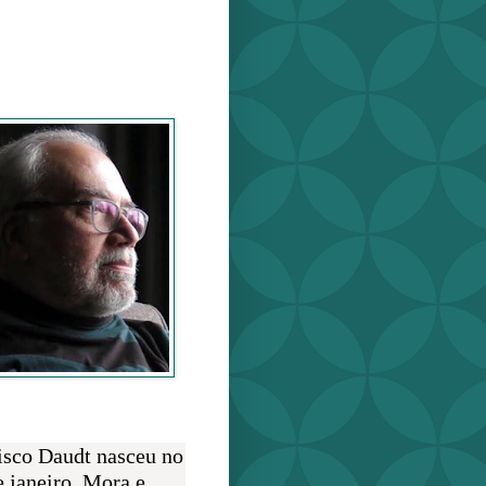
o Daudt
O AUTOR
isco Daudt nasceu no
e janeiro. Mora e