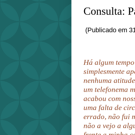
Consulta: P
(Publicado em 31
Há algum tempo 
simplesmente ap
nenhuma atitude
um telefonema m
acabou com noss
uma falta de cir
errado, não fui 
não a vejo a al
frente a minha c