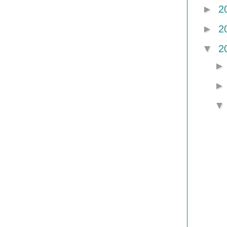
►
2
►
2
▼
2