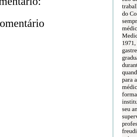
entário:
traba
do Co
comentário
sempr
médic
Medic
1971, 
gastr
gradu
duran
quand
para 
médic
forma
instit
seu an
super
profes
freudi