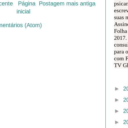
psican
cente
Página
Postagem mais antiga
escre
inicial
suas m
Assin
mentários (Atom)
Folha
2017.
consul
para 
com F
TV Gl
Arquivo 
►
2
►
2
►
2
►
2